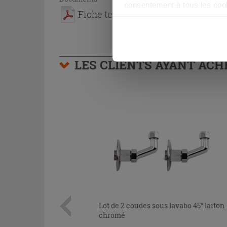
consentement à tous les coo
Fiche technique
être exprimé en cliquant sur 
naviguer après l'installatio
LES CLIENTS AYANT AC
Lot de 2 coudes sous lavabo 45° laiton
chromé