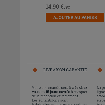
14,90 €
/PC
AJOUTER AU PANIER
LIVRAISON GARANTIE
Votre commande sera
livrée chez
La p
vous en 15 jours ouvrés
à compter
ligne
de la réception du paiement.
stand
Les échantillons sont
élev
habituellement livrés en quelques
Vous