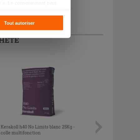
r ». Le consentement peut
s pourrez continuer à
Tout autoriser
CHETÉ
Kerakoll h40 No Limits blanc 25Kg -
colle multifonction