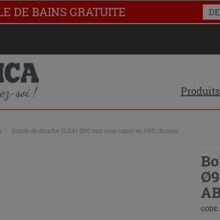
LE DE BAINS GRATUITE
DE
Produits
e
\
Bonde de douche SLIM+ Ø90 mm avec capot en ABS chrome
Bo
Ø9
AB
CODE :