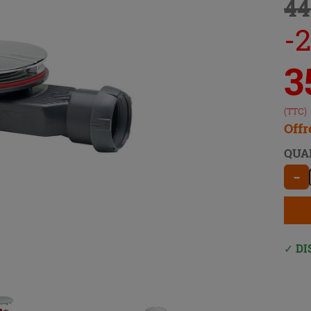
44
-
3
(TTC)
Offr
QUA
−
DI