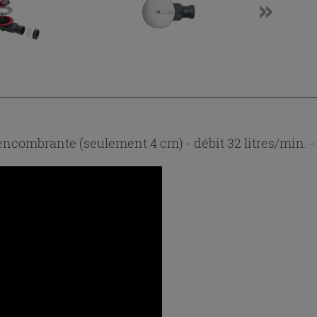
combrante (seulement 4 cm) - débit 32 litres/min. 