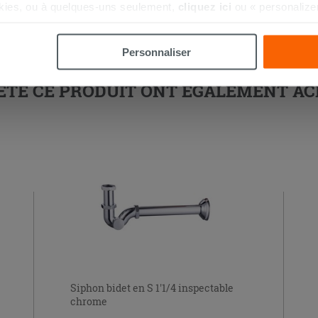
kies, ou à quelques-uns seulement,
cliquez ici
ou « personalize
la touche « Acceptez tout ». En cliquant sur la touche « X », vou
n des cookies techniques uniquement.
Personnaliser
HETÉ CE PRODUIT ONT ÉGALEMENT A
Siphon bidet en S 1'1/4 inspectable
chrome