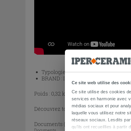
Typologie :
Bonde de douche
BRAND :
IPERCERAMICA
Ce site web utilise des cook
Ce site utilise des cookies d
Poids : 0,32 kg
services en harmonie avec vos
médias sociaux et pour analy
Découvrez toute la collection
Accessoi
laquelle vous utilisez notre s
réseaux sociaux. Lesdits par
Documents
( 1 - 1 sur 1 )
qu’ils ont recueillies à parti
Documents