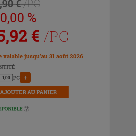
,90 €
/PC
20,00 %
5,92
€
/PC
e valable jusqu’au 31 août 2026
NTITÉ
+
PC
AJOUTER AU PANIER
SPONIBLE