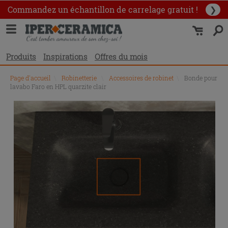
Commandez un échantillon
de carrelage gratuit !
❯
Produits
Inspirations
Offres du mois
Page d'accueil
\
Robinetterie
\
Accessoires de robinet
\
Bonde pour
lavabo Faro en HPL quarzite clair