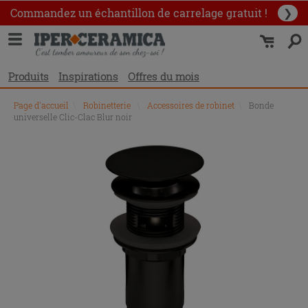
Commandez un échantillon
de carrelage gratuit !
❯
Produits
Inspirations
Offres du mois
Page d'accueil
\
Robinetterie
\
Accessoires de robinet
\
Bonde
universelle Clic-Clac Blur noir