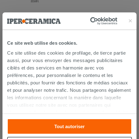
mat
98,90 €
/PC
AJOUTER AU PANIER
Ce site web utilise des cookies.
Ce site utilise des cookies de profilage, de tierce partie
aussi, pour vous envoyer des messages publicitaires
ciblés et des services en harmonie avec vos
préférences, pour personnaliser le contenu et les
publicités, pour fournir des fonctions de médias sociaux
et pour analyser notre trafic. Nous partageons également
les informations concernant la manière dans laquelle
LIVRAISON GARANTIE
vous utilisez notre site avec nos partenaires qui
s’occupent d’analyser les données Internet, les publicités
et les réseaux sociaux. Lesdits partenaires pourraient
Votre commande sera
livrée chez vous en 15 jours
Tout autoriser
combiner ces informations avec d’autres que vous leur
ouvrés
à compter de la réception du paiement.
Les échantillons sont habituellement livrés en
avez fournies ou qu’ils ont recueillies à partir de votre