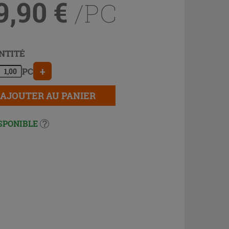
9,90
€
/PC
NTITÉ
+
PC
AJOUTER AU PANIER
SPONIBLE