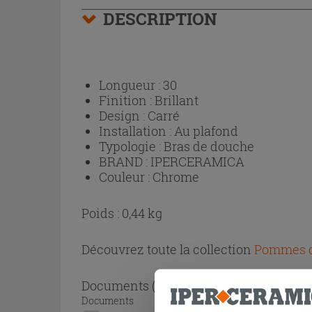
DESCRIPTION
Longueur :
30
Finition :
Brillant
Design :
Carré
Installation :
Au plafond
Typologie :
Bras de douche
BRAND :
IPERCERAMICA
Couleur :
Chrome
Poids : 0,44 kg
Découvrez toute la collection
Pommes d
Documents
( 1 - 1 sur 1 )
Documents