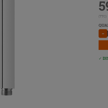
5
(TTC)
QUA
−
DI