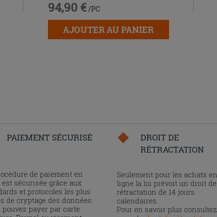
94,90 €
/PC
AJOUTER AU PANIER
PAIEMENT SÉCURISÉ
DROIT DE
RÉTRACTATION
rocédure de paiement en
Seulement pour les achats e
 est sécurisée grâce aux
ligne la loi prévoit un droit de
ards et protocoles les plus
rétractation de 14 jours
és de cryptage des données.
calendaires.
 pouvez payer par carte
Pour en savoir plus consultez