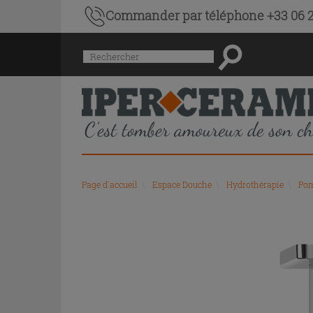
Commander par téléphone +33 06 2
Menu
Rechercher
de
l'historique
des
recherches
et
du
contenu
recommandé
Page d'accueil
\
Espace Douche
\
Hydrothérapie
\
Pom
du
site