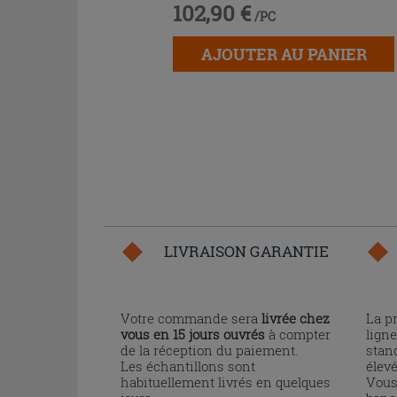
102,90 €
/PC
AJOUTER AU PANIER
LIVRAISON GARANTIE
Votre commande sera
livrée chez
La p
vous en 15 jours ouvrés
à compter
ligne
de la réception du paiement.
stand
Les échantillons sont
élev
habituellement livrés en quelques
Vous