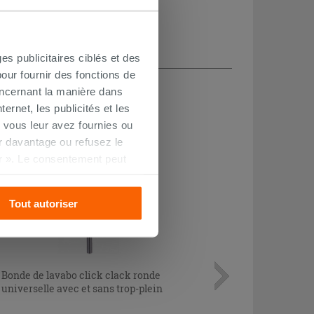
es publicitaires ciblés et des
our fournir des fonctions de
CHETÉ
oncernant la manière dans
ernet, les publicités et les
 vous leur avez fournies ou
oir davantage ou refusez le
OUTLET
r ». Le consentement peut
s pourrez continuer à
Tout autoriser
Bonde de lavabo click clack ronde
universelle avec et sans trop-plein