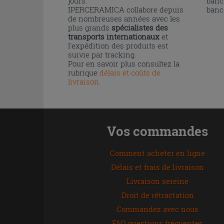
jours.
banc
IPERCERAMICA collabore depuis
banc
de nombreuses années avec les
plus grands
spécialistes des
transports internationaux
et
l'expédition des produits est
suivie par tracking.
Pour en savoir plus consultez la
rubrique
délais et coûts de
livraison
.
Vos commandes
Comment acheter en ligne
Délais et frais de livraison
Livraison sereine
Droit de rétractation
Commandez avec nous
FAQ questions fréquentes