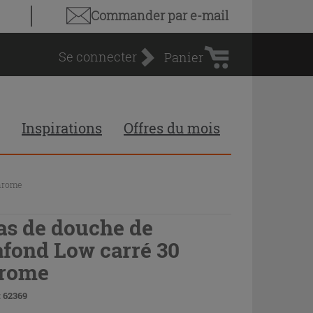
Panier
Commander par e-mail
d'achat
Se connecter
Panier
Inspirations
Offres du mois
chrome
as de douche de
afond Low carré 30
rome
 62369