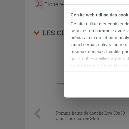
Fiche technique
Ce site web utilise des cook
Ce site utilise des cookies d
services en harmonie avec vos
LES CLIENTS AYANT AC
médias sociaux et pour analy
laquelle vous utilisez notre s
réseaux sociaux. Lesdits par
qu’ils ont recueillies à parti
consentement à tous les coo
être exprimé en cliquant sur 
naviguer après l'installatio
Pomme haute de douche Low 30x30
acier inox carrée Slim