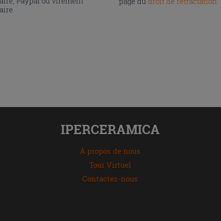
aire, Paypal ou virement
page du
droit de rétractation
.
aire.
IPERCERAMICA
À propos de nous
Tour Virtuel
Contactez-nous