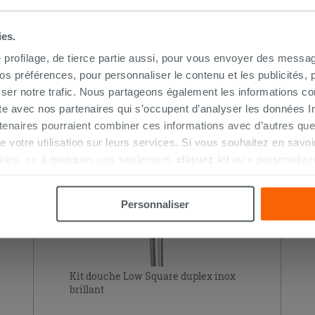
ies.
e profilage, de tierce partie aussi, pour vous envoyer des messag
 préférences, pour personnaliser le contenu et les publicités, p
HETÉ CE PRODUIT ONT ÉGALEMENT A
ser notre trafic. Nous partageons également les informations c
ite avec nos partenaires qui s’occupent d’analyser les données Int
tenaires pourraient combiner ces informations avec d’autres que
r de votre utilisation sur leurs services. Si vous souhaitez en sav
kies, ou à quelques-uns seulement,
cliquez ici
ou « personalize
la touche « Acceptez tout ». En cliquant sur la touche « X », vou
n des cookies techniques uniquement.
Personnaliser
Kit douche Low Square duplex inox
brillant