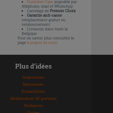
Customer Care
joignable par
téléphone, mail et WhatsApp
Carrelage de
Premier Choix
Garantie anti-casse
:
remplacement gratuit ou
remboursement
Livraison dans toute la
Belgique
Pour en savoir plus consultez la
page
à propos de nous
Plus d’idées
Inspirations
Nouveautés
Échantillons
Modélisation 3D gratuites
Tendances
Guides