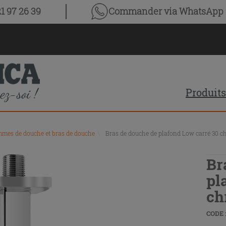
1 97 26 39
Commander via WhatsApp
Produits
mes de douche et bras de douche
\
Bras de douche de plafond Low carré 30 
Br
pl
ch
CODE :