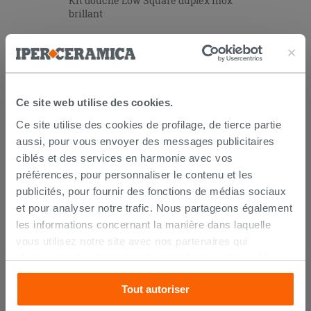
Kit douche Low Square duplex inox
brillant
94,90 €
/PC
AJOUTER AU PANIER
Ce site web utilise des cookies.
Ce site utilise des cookies de profilage, de tierce partie
aussi, pour vous envoyer des messages publicitaires
ciblés et des services en harmonie avec vos
préférences, pour personnaliser le contenu et les
publicités, pour fournir des fonctions de médias sociaux
et pour analyser notre trafic. Nous partageons également
les informations concernant la manière dans laquelle
LIVRAISON GARANTIE
vous utilisez notre site avec nos partenaires qui
s’occupent d’analyser les données Internet, les publicités
et les réseaux sociaux. Lesdits partenaires pourraient
Votre commande sera
livrée chez vous en 15 jours
Tout autoriser
combiner ces informations avec d’autres que vous leur
ouvrés
à compter de la réception du paiement.
avez fournies ou qu’ils ont recueillies à partir de votre