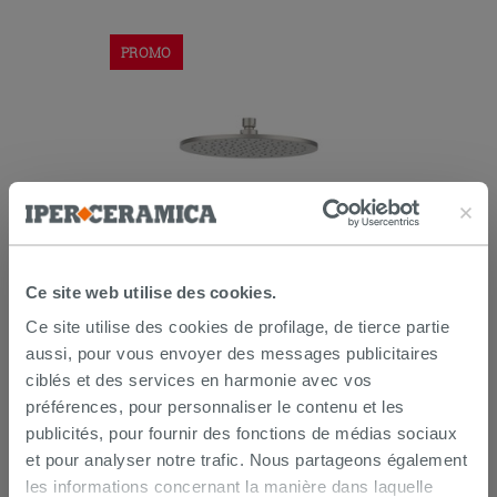
PROMO
Pomme de douche pour receveur
Petra inox 316 Ø25mm épaisseur 8
Ce site web utilise des cookies.
mm anticalcaire en acier brossé
Ce site utilise des cookies de profilage, de tierce partie
138,53 €
197,90 €
-30,00 %
/PC
aussi, pour vous envoyer des messages publicitaires
ciblés et des services en harmonie avec vos
AJOUTER AU PANIER
préférences, pour personnaliser le contenu et les
publicités, pour fournir des fonctions de médias sociaux
et pour analyser notre trafic. Nous partageons également
les informations concernant la manière dans laquelle