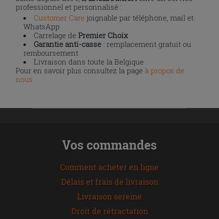
professionnel et personnalisé :
Customer Care
joignable par téléphone, mail et
WhatsApp
Carrelage de
Premier Choix
Garantie anti-casse
: remplacement gratuit ou
remboursement
Livraison dans toute la Belgique
Pour en savoir plus consultez la page
à propos de
nous
Vos commandes
Comment acheter en ligne
Délais et frais de livraison
Livraison sereine
Droit de rétractation