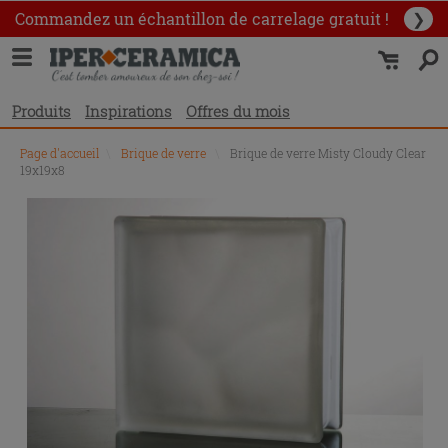
Commandez un échantillon
de carrelage gratuit !
❯
Produits
Inspirations
Offres du mois
Page d'accueil
\
Brique de verre
\
Brique de verre Misty Cloudy Clear
19x19x8