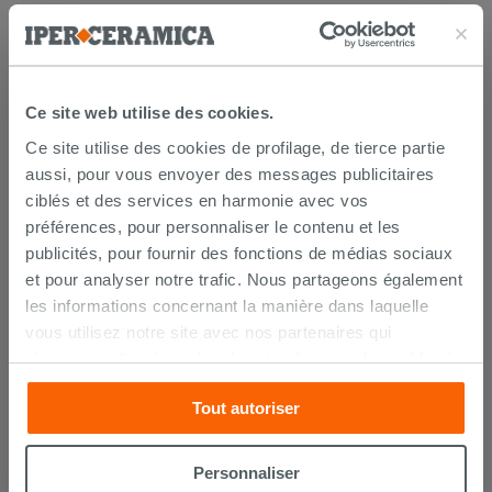
AJOUTER AU PANIER
Ce site web utilise des cookies.
Ce site utilise des cookies de profilage, de tierce partie
aussi, pour vous envoyer des messages publicitaires
ciblés et des services en harmonie avec vos
préférences, pour personnaliser le contenu et les
publicités, pour fournir des fonctions de médias sociaux
LIVRAISON GARANTIE
et pour analyser notre trafic. Nous partageons également
les informations concernant la manière dans laquelle
vous utilisez notre site avec nos partenaires qui
Votre commande sera
livrée chez vous en 15 jours
s’occupent d’analyser les données Internet, les publicités
ouvrés
à compter de la réception du paiement.
et les réseaux sociaux. Lesdits partenaires pourraient
Les échantillons sont habituellement livrés en
Tout autoriser
combiner ces informations avec d’autres que vous leur
quelques jours.
IPERCERAMICA collabore depuis de nombreuses
avez fournies ou qu’ils ont recueillies à partir de votre
années avec les plus grands
spécialistes des
utilisation sur leurs services. Si vous souhaitez en savoir
Personnaliser
transports internationaux
et l'expédition des produits
davantage ou refusez le consentement à tous les