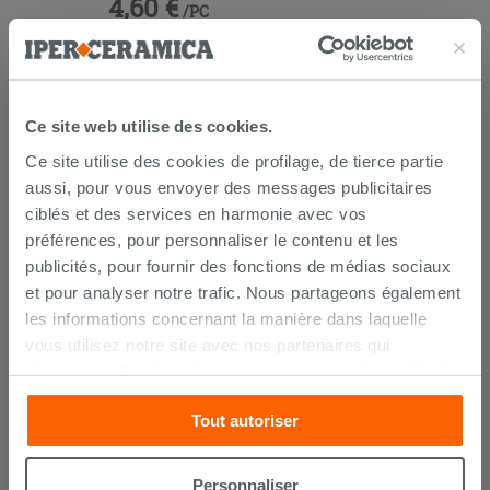
4,60 €
/PC
AJOUTER AU PANIER
Ce site web utilise des cookies.
Ce site utilise des cookies de profilage, de tierce partie
aussi, pour vous envoyer des messages publicitaires
ciblés et des services en harmonie avec vos
préférences, pour personnaliser le contenu et les
publicités, pour fournir des fonctions de médias sociaux
et pour analyser notre trafic. Nous partageons également
LIVRAISON GARANTIE
les informations concernant la manière dans laquelle
vous utilisez notre site avec nos partenaires qui
s’occupent d’analyser les données Internet, les publicités
Votre commande sera
livrée chez vous en 15 jours
et les réseaux sociaux. Lesdits partenaires pourraient
ouvrés
à compter de la réception du paiement.
Tout autoriser
Les échantillons sont habituellement livrés en
combiner ces informations avec d’autres que vous leur
quelques jours.
avez fournies ou qu’ils ont recueillies à partir de votre
IPERCERAMICA collabore depuis de nombreuses
utilisation sur leurs services. Si vous souhaitez en savoir
années avec les plus grands
spécialistes des
Personnaliser