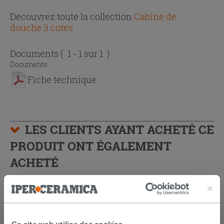
Découvrez toute la collection
Cabine de
douche 3 cotés
Documents
( 1 - 1 sur 1 )
Documents
Fiche technique
LES CLIENTS AYANT ACHETÉ CE
PRODUIT ONT ÉGALEMENT
ACHETÉ