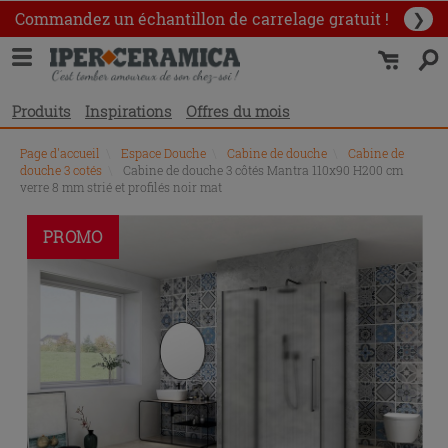
Commandez un échantillon
de carrelage gratuit !
❯
Produits
Inspirations
Offres du mois
Page d'accueil
\
Espace Douche
\
Cabine de douche
\
Cabine de
douche 3 cotés
\
Cabine de douche 3 côtés Mantra 110x90 H200 cm
verre 8 mm strié et profilés noir mat
PROMO