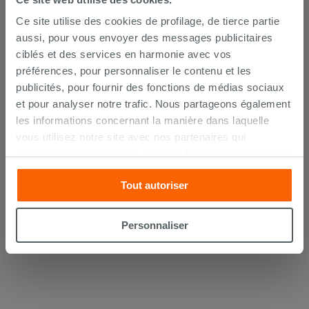
Ce site utilise des cookies de profilage, de tierce partie
aussi, pour vous envoyer des messages publicitaires
ciblés et des services en harmonie avec vos
préférences, pour personnaliser le contenu et les
publicités, pour fournir des fonctions de médias sociaux
et pour analyser notre trafic. Nous partageons également
Lot de 2 coudes sous lavabo 45° laiton
chromé
les informations concernant la manière dans laquelle
vous utilisez notre site avec nos partenaires qui
14,90 €
s’occupent d’analyser les données Internet, les publicités
/PC
et les réseaux sociaux. Lesdits partenaires pourraient
Tout autoriser
AJOUTER AU PANIER
combiner ces informations avec d’autres que vous leur
avez fournies ou qu’ils ont recueillies à partir de votre
utilisation sur leurs services. Si vous souhaitez en savoir
Personnaliser
davantage ou refusez le consentement à tous les
cookies, ou à quelques-uns seulement,
cliquez ici
ou
« personalizer ». Le consentement peut être exprimé en
cliquant sur la touche « Acceptez tout ». En cliquant sur
la touche « X », vous pourrez continuer à naviguer après