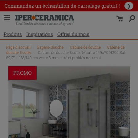
Commandez un échantillon
de carrelage gratuit !
❯
Produits
Inspirations
Offres du mois
Page d'accueil
\
Espace Douche
\
Cabine de douche
\
Cabine de
douche 3 cotés
\
Cabine de douche 3 côtés Mantra 140x70 H200 Ext
69/71 - 133/140 cm verre 8 mm strié et profilés noir mat
PROMO