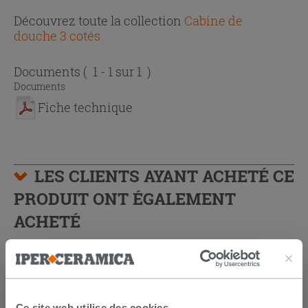
Découvrez toute la collection
Cabine de
douche 3 cotés
Documents
( 1 - 1 sur 1 )
Documents
Fiche technique
LES CLIENTS AYANT ACHETÉ CE
PRODUIT ONT ÉGALEMENT
ACHETÉ
Ce site web utilise des cookies.