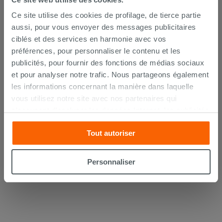
Ce site utilise des cookies de profilage, de tierce partie
aussi, pour vous envoyer des messages publicitaires
ciblés et des services en harmonie avec vos
préférences, pour personnaliser le contenu et les
publicités, pour fournir des fonctions de médias sociaux
et pour analyser notre trafic. Nous partageons également
Lot de 2 coudes sous lavabo 45° laiton
chromé
les informations concernant la manière dans laquelle
vous utilisez notre site avec nos partenaires qui
14,90 €
s’occupent d’analyser les données Internet, les publicités
/PC
et les réseaux sociaux. Lesdits partenaires pourraient
Tout autoriser
AJOUTER AU PANIER
combiner ces informations avec d’autres que vous leur
avez fournies ou qu’ils ont recueillies à partir de votre
utilisation sur leurs services. Si vous souhaitez en savoir
Personnaliser
davantage ou refusez le consentement à tous les
cookies, ou à quelques-uns seulement,
cliquez ici
ou
« personalizer ». Le consentement peut être exprimé en
cliquant sur la touche « Acceptez tout ». En cliquant sur
la touche « X », vous pourrez continuer à naviguer après