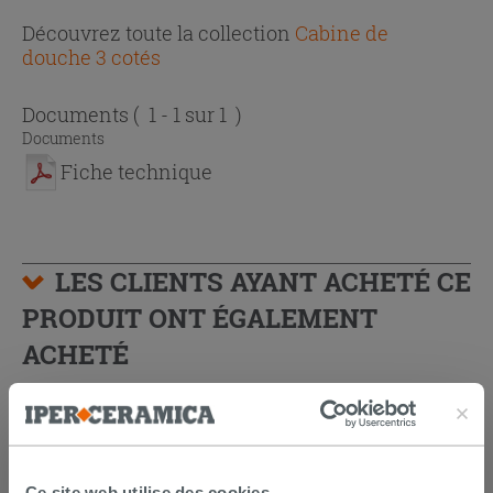
Découvrez toute la collection
Cabine de
douche 3 cotés
Documents
( 1 - 1 sur 1 )
Documents
Fiche technique
LES CLIENTS AYANT ACHETÉ CE
PRODUIT ONT ÉGALEMENT
ACHETÉ
Ce site web utilise des cookies.