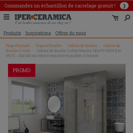
Commandez un échantillon
de carrelage gratuit !
❯
Produits
Inspirations
Offres du mois
Page d'accueil
\
Espace Douche
\
Cabine de douche
\
Cabine de
douche 3 cotés
\
Cabine de douche 3 côtés Mantra 140x70 H200 Ext
69/71 - 133/140 cm verre 8 mm strié et profilés or brossé
PROMO