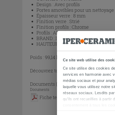
Design :
Avec profils
Portes amovibles pour un nettoyage p
Épaisseur verre :
8 mm
Finition verre :
Strié
Finition profils :
Chrome
Profils :
Aluminium
BRAND :
IPERCERAMICA
HAUTEUR (cm) :
200
Poids : 99,14 kg
Ce site web utilise des cook
Ce site utilise des cookies d
Découvrez toute la collection
Cabine de
services en harmonie avec vos
médias sociaux et pour analy
Documents
( 1 - 1 sur 1 )
laquelle vous utilisez notre s
Documents
réseaux sociaux. Lesdits par
Fiche technique
qu’ils ont recueillies à parti
consentement à tous les coo
être exprimé en cliquant sur 