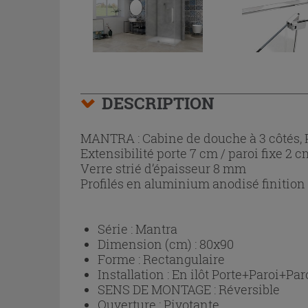
DESCRIPTION
MANTRA : Cabine de douche à 3 côtés, Po
Extensibilité porte 7 cm / paroi fixe 2 c
Verre strié d’épaisseur 8 mm
Profilés en aluminium anodisé finitio
Série :
Mantra
Dimension (cm) :
80x90
Forme :
Rectangulaire
Installation :
En ilôt Porte+Paroi+Paro
SENS DE MONTAGE :
Réversible
Ouverture :
Pivotante