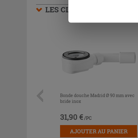
naviguer après l'installatio
LES CLIENTS AYANT AC
Bonde douche Madrid Ø 90 mm avec
bride inox
31,90 €
/PC
AJOUTER AU PANIER