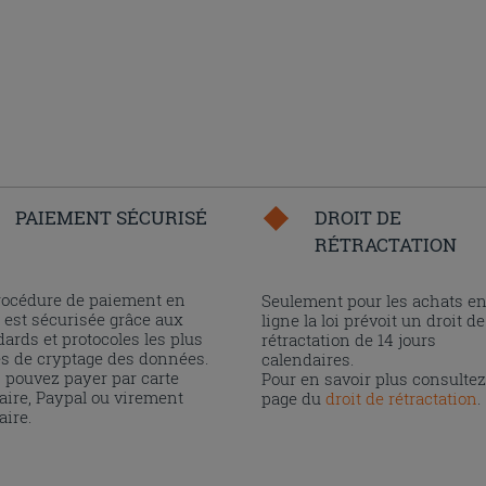
PAIEMENT SÉCURISÉ
DROIT DE
RÉTRACTATION
rocédure de paiement en
Seulement pour les achats e
 est sécurisée grâce aux
ligne la loi prévoit un droit de
ards et protocoles les plus
rétractation de 14 jours
és de cryptage des données.
calendaires.
 pouvez payer par carte
Pour en savoir plus consultez
aire, Paypal ou virement
page du
droit de rétractation
.
aire.