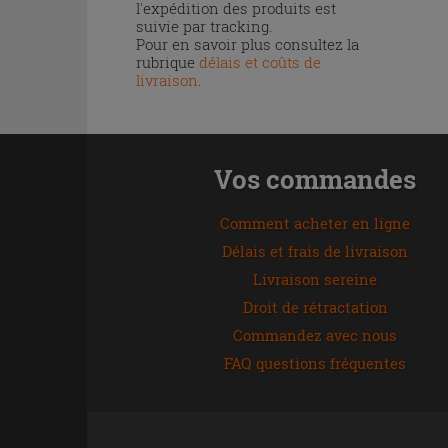
l'expédition des produits est
suivie par tracking.
Pour en savoir plus consultez la
rubrique
délais et coûts de
livraison
.
Vos commandes
Comment acheter en ligne
Délais et frais de livraison
Livraison sereine
Droit de rétractation
Commandez avec nous
FAQ questions fréquentes