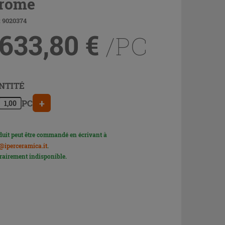
rome
: 9020374
 633,80
€
/PC
NTITÉ
+
PC
duit peut être commandé en écrivant à
@iperceramica.it
.
airement indisponible.