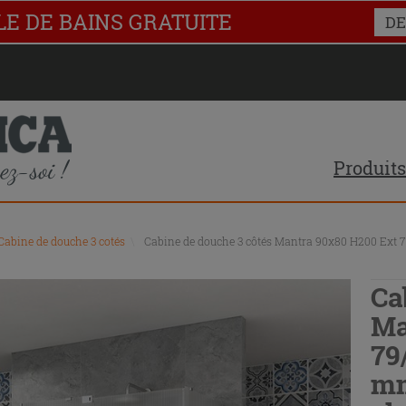
LE DE BAINS GRATUITE
DE
Produits
Cabine de douche 3 cotés
\
Cabine de douche 3 côtés Mantra 90x80 H200 Ext 79
Ca
Ma
79
mm