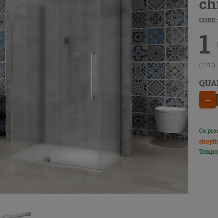
ch
CODE 
1
(TTC)
QUA
−
Ce pro
shopfr
Tempor