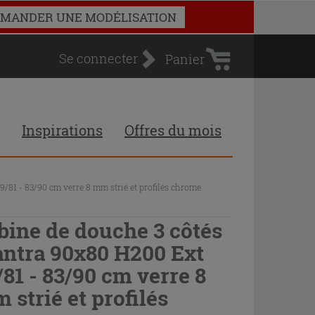
Panier
MANDER UNE MODÉLISATION
d'achat
Se connecter
Panier
Inspirations
Offres du mois
/81 - 83/90 cm verre 8 mm strié et profilés chrome
bine de douche 3 côtés
ntra 90x80 H200 Ext
/81 - 83/90 cm verre 8
 strié et profilés