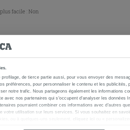
lus facile :
Non
ies.
e profilage, de tierce partie aussi, pour vous envoyer des messag
 douche 3 cotés
 préférences, pour personnaliser le contenu et les publicités, p
ser notre trafic. Nous partageons également les informations c
ite avec nos partenaires qui s’occupent d’analyser les données Int
tenaires pourraient combiner ces informations avec d’autres que
r de votre utilisation sur leurs services. Si vous souhaitez en sav
kies, ou à quelques-uns seulement,
cliquez ici
ou « personalize
la touche « Acceptez tout ». En cliquant sur la touche « X », vou