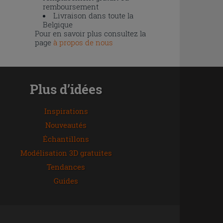
remboursement
Livraison dans toute la
Belgique
Pour en savoir plus consultez la
page
à propos de nous
Plus d’idées
Inspirations
Nouveautés
Échantillons
Modélisation 3D gratuites
Tendances
Guides