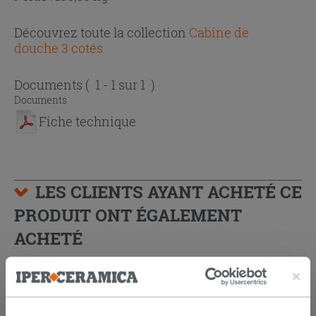
Découvrez toute la collection
Cabine de
douche 3 cotés
Documents
( 1 - 1 sur 1 )
Documents
Fiche technique
LES CLIENTS AYANT ACHETÉ CE
PRODUIT ONT ÉGALEMENT
ACHETÉ
PROMO