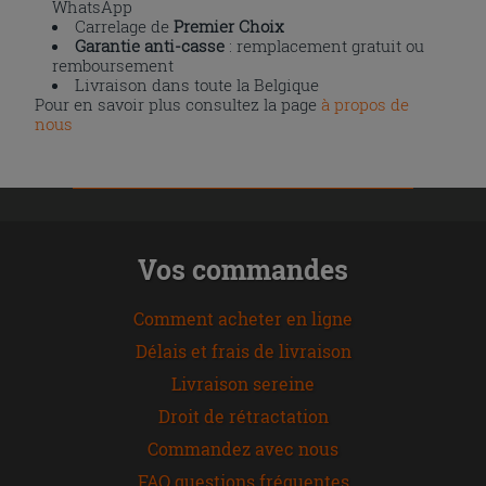
WhatsApp
Carrelage de
Premier Choix
Garantie anti-casse
: remplacement gratuit ou
remboursement
Livraison dans toute la Belgique
Pour en savoir plus consultez la page
à propos de
nous
Vos commandes
Comment acheter en ligne
Délais et frais de livraison
Livraison sereine
Droit de rétractation
Commandez avec nous
FAQ questions fréquentes