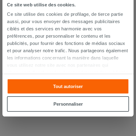
Ce site web utilise des cookies.
Ce site utilise des cookies de profilage, de tierce partie
aussi, pour vous envoyer des messages publicitaires
ciblés et des services en harmonie avec vos
préférences, pour personnaliser le contenu et les
publicités, pour fournir des fonctions de médias sociaux
et pour analyser notre trafic. Nous partageons également
Colonne de douche Mia 2 jets hydro
acier inox brillant effet miroir
les informations concernant la manière dans laquelle
vous utilisez notre site avec nos partenaires qui
287,94 €
s’occupent d’analyser les données Internet, les publicités
479,90 €
-40,00 %
/PC
et les réseaux sociaux. Lesdits partenaires pourraient
Tout autoriser
AJOUTER AU PANIER
combiner ces informations avec d’autres que vous leur
avez fournies ou qu’ils ont recueillies à partir de votre
utilisation sur leurs services. Si vous souhaitez en savoir
Personnaliser
davantage ou refusez le consentement à tous les
cookies, ou à quelques-uns seulement,
cliquez ici
ou
« personalizer ». Le consentement peut être exprimé en
cliquant sur la touche « Acceptez tout ». En cliquant sur