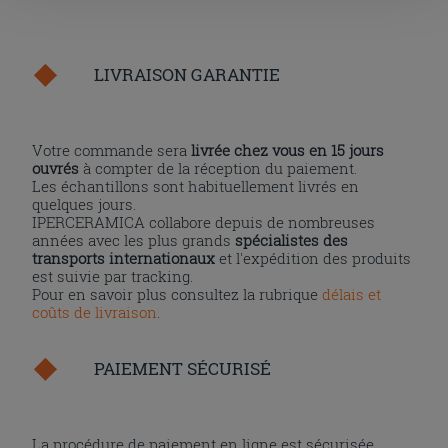
la touche « X », vous pourrez continuer à naviguer après
l'installation des cookies techniques uniquement.
LIVRAISON GARANTIE
Votre commande sera
livrée chez vous en 15 jours
ouvrés
à compter de la réception du paiement.
Les échantillons sont habituellement livrés en
quelques jours.
IPERCERAMICA collabore depuis de nombreuses
années avec les plus grands
spécialistes des
transports internationaux
et l'expédition des produits
est suivie par tracking.
Pour en savoir plus consultez la rubrique
délais et
coûts de livraison
.
PAIEMENT SÉCURISÉ
La procédure de paiement en ligne est sécurisée