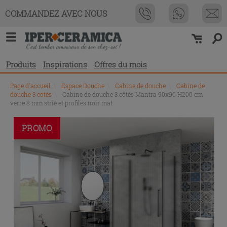
COMMANDEZ AVEC NOUS
Produits
Inspirations
Offres du mois
Page d'accueil
\
Espace Douche
\
Cabine de douche
\
Cabine de
douche 3 cotés
\
Cabine de douche 3 côtés Mantra 90x90 H200 cm
verre 8 mm strié et profilés noir mat
PROMO