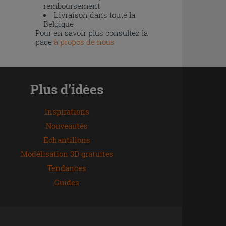
remboursement
Livraison dans toute la
Belgique
Pour en savoir plus consultez la
page
à propos de nous
Plus d’idées
Inspirations
Nouveautés
Échantillons
Modélisation 3D gratuites
Tendances
Guides