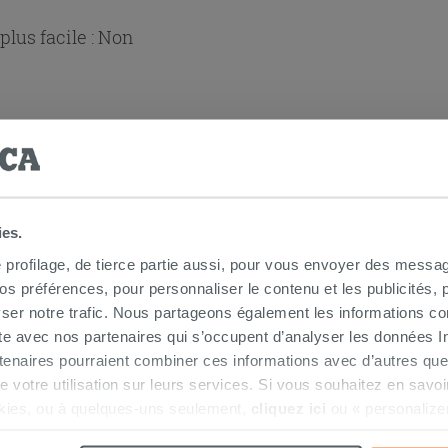
lus facile :
Non
ies.
e profilage, de tierce partie aussi, pour vous envoyer des messag
 douche 3 cotés
 préférences, pour personnaliser le contenu et les publicités, p
ser notre trafic. Nous partageons également les informations c
ite avec nos partenaires qui s’occupent d’analyser les données Int
tenaires pourraient combiner ces informations avec d’autres que
r de votre utilisation sur leurs services. Si vous souhaitez en sav
kies, ou à quelques-uns seulement,
cliquez ici
ou « personalize
la touche « Acceptez tout ». En cliquant sur la touche « X », vou