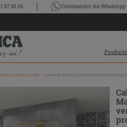
1 97 26 39
Commander via WhatsApp
Produits
Cabine de douche 3 cotés
\
Cabine de douche 3 côtés Mantra 90x90 H200 cm verr
Ca
Ma
ve
pr