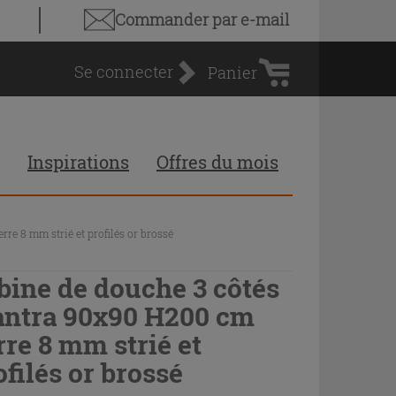
Panier
Commander par e-mail
d'achat
Se connecter
Panier
Inspirations
Offres du mois
e 8 mm strié et profilés or brossé
bine de douche 3 côtés
ntra 90x90 H200 cm
rre 8 mm strié et
ofilés or brossé