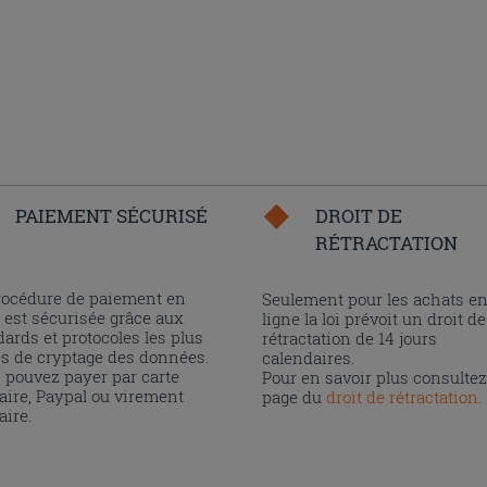
PAIEMENT SÉCURISÉ
DROIT DE
RÉTRACTATION
rocédure de paiement en
Seulement pour les achats e
 est sécurisée grâce aux
ligne la loi prévoit un droit de
ards et protocoles les plus
rétractation de 14 jours
és de cryptage des données.
calendaires.
 pouvez payer par carte
Pour en savoir plus consultez
aire, Paypal ou virement
page du
droit de rétractation
.
aire.