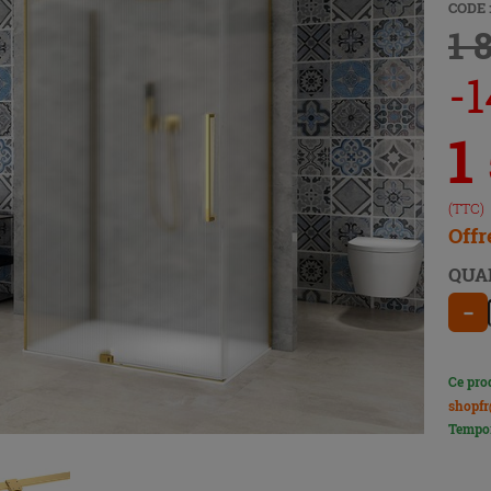
CODE 
1 
-1
1
(TTC)
Offr
QUA
−
Ce pro
shopfr
Tempor