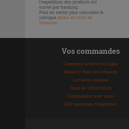
l'expédition des produits est
suivie par tracking.
Pour en savoir plus consultez la
rubrique
délais et coûts de
livraison
.
Vos commandes
Comment acheter en ligne
Délais et frais de livraison
Livraison sereine
Droit de rétractation
Commandez avec nous
FAQ questions fréquentes