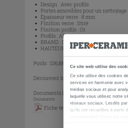
Design :
Avec profils
Portes amovibles pour un nettoyage p
Épaisseur verre :
8 mm
Finition verre :
Strié
Finition profils :
Or
Profils :
Aluminium
BRAND :
IPERCERAMICA
HAUTEUR (cm) :
200
Poids : 136,88 kg
Ce site web utilise des cook
Ce site utilise des cookies d
Découvrez toute la collection
Cabine de
services en harmonie avec vos
médias sociaux et pour analy
Documents
( 1 - 1 sur 1 )
laquelle vous utilisez notre s
Documents
réseaux sociaux. Lesdits par
Fiche technique
qu’ils ont recueillies à parti
consentement à tous les coo
être exprimé en cliquant sur 