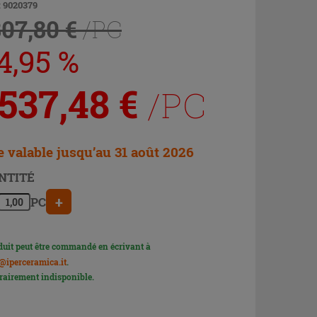
: 9020379
807,80 €
/PC
4,95 %
 537,48
€
/PC
e valable jusqu’au 31 août 2026
NTITÉ
+
PC
duit peut être commandé en écrivant à
@iperceramica.it
.
airement indisponible.