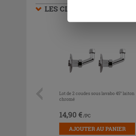
naviguer après l'installatio
LES CLIENTS AYANT AC
Lot de 2 coudes sous lavabo 45° laiton
chromé
14,90 €
/PC
AJOUTER AU PANIER