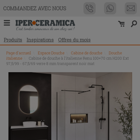
COMMANDEZ AVEC NOUS
Produits
Inspirations
Offres du mois
Page d'accueil
\
Espace Douche
\
Cabine de douche
\
Douche
italienne
\
Cabine de douche à l’italienne Renu 100+70 cm H200 Ext
97,5/99 - 67,5/69 verre 8 mm transparent noir mat