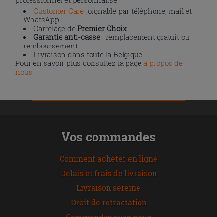
Customer Care
joignable par téléphone, mail et
WhatsApp
Carrelage de
Premier Choix
Garantie anti-casse
: remplacement gratuit ou
remboursement
Livraison dans toute la Belgique
Pour en savoir plus consultez la page
à propos de
nous
Vos commandes
Comment acheter en ligne
Délais et frais de livraison
Livraison sereine
Droit de rétractation
Commandez avec nous