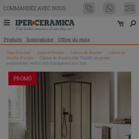
COMMANDEZ AVEC NOUS
Produits
Inspirations
Offres du mois
Page d'accueil
\
Espace Douche
\
Cabine de douche
\
Cabine de
douche d'angle
\
Cabine de douche Alfa 70x140 cm portes
coulissantes verre 6 mm transparent noir mat
PROMO