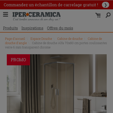
Commandez un échantillon
de carrelage gratuit !
❯
Produits
Inspirations
Offres du mois
Page d'accueil
\
Espace Douche
\
Cabine de douche
\
Cabine de
douche d'angle
\
Cabine de douche Alfa 70x80 cm portes coulissantes
verre 6 mm transparent chrome
PROMO