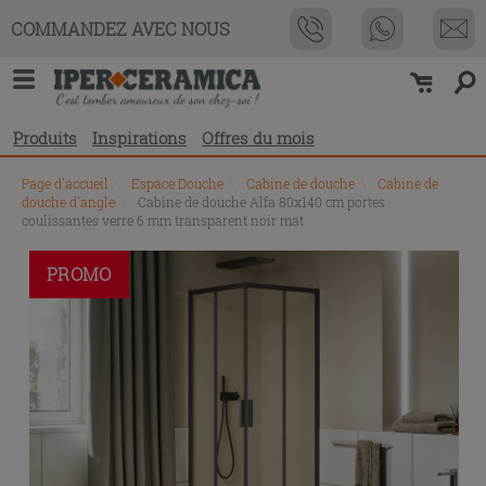
COMMANDEZ AVEC NOUS
Produits
Inspirations
Offres du mois
Page d'accueil
\
Espace Douche
\
Cabine de douche
\
Cabine de
douche d'angle
\
Cabine de douche Alfa 80x140 cm portes
coulissantes verre 6 mm transparent noir mat
PROMO