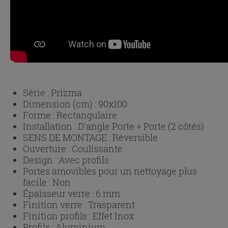
Série :
Prizma
Dimension (cm) :
90x100
Forme :
Rectangulaire
Installation :
D'angle Porte + Porte (2 côtés)
SENS DE MONTAGE :
Réversible
Ouverture :
Coulissante
Design :
Avec profils
Portes amovibles pour un nettoyage plus
facile :
Non
Épaisseur verre :
6 mm
Finition verre :
Trasparent
Finition profils :
Effet Inox
Profils :
Aluminium