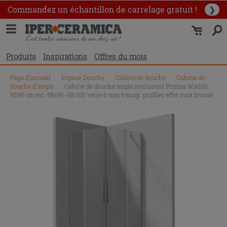
Commandez un échantillon
de carrelage gratuit !
❯
Produits
Inspirations
Offres du mois
Page d'accueil
\
Espace Douche
\
Cabine de douche
\
Cabine de
douche d'angle
\
Cabine de douche angle coulissant Prizma 90x100
H195 cm ext. 88/90-98/100 verre 6 mm transp. profilés effet inox brossé