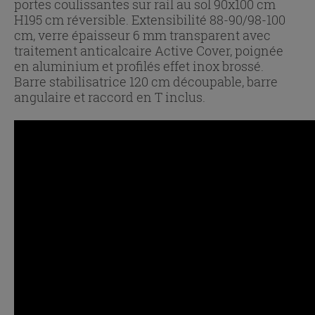
portes coulissantes sur rail au sol 90x100 cm
H195 cm réversible. Extensibilité 88-90/98-100
cm, verre épaisseur 6 mm transparent avec
traitement anticalcaire Active Cover, poignée
en aluminium et profilés effet inox brossé.
Barre stabilisatrice 120 cm découpable, barre
angulaire et raccord en T inclus.