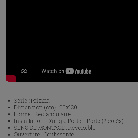
Série :
Prizma
Dimension (cm) :
90x120
Forme :
Rectangulaire
Installation :
D'angle Porte + Porte (2 côtés)
SENS DE MONTAGE :
Réversible
Ouverture :
Coulissante