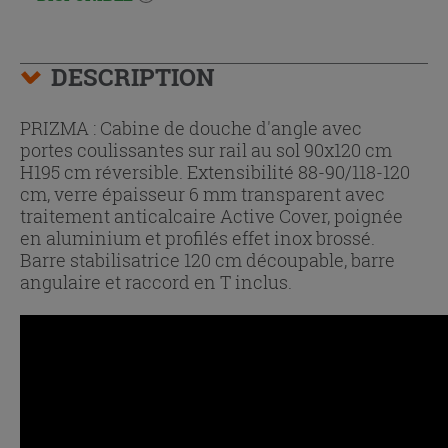
DESCRIPTION
PRIZMA : Cabine de douche d'angle avec
portes coulissantes sur rail au sol 90x120 cm
H195 cm réversible. Extensibilité 88-90/118-120
cm, verre épaisseur 6 mm transparent avec
traitement anticalcaire Active Cover, poignée
en aluminium et profilés effet inox brossé.
Barre stabilisatrice 120 cm découpable, barre
angulaire et raccord en T inclus.