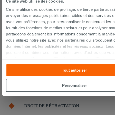
Ce site web utilise des cookies.
Les échantillons sont habituellement livrés en
quelques jours.
Ce site utilise des cookies de profilage, de tierce partie auss
IPERCERAMICA collabore depuis de nombreuses
envoyer des messages publicitaires ciblés et des services 
années avec les plus grands
spécialistes des
avec vos préférences, pour personnaliser le contenu et les pu
transports internationaux
et l'expédition des produits
est suivie par tracking.
fournir des fonctions de médias sociaux et pour analyser notr
Pour en savoir plus consultez la rubrique
délais et
partageons également les informations concernant la manièr
coûts de livraison
.
vous utilisez notre site avec nos partenaires qui s’occupent 
données Internet, les publicités et les réseaux sociaux. Lesd
PAIEMENT SÉCURISÉ
pourraient combiner ces informations avec d’autres que vous
fournies ou qu’ils ont recueillies à partir de votre utilisation s
services. Si vous souhaitez en savoir davantage ou refusez 
Tout autoriser
La procédure de paiement en ligne est sécurisée
consentement à tous les cookies, ou à quelques-uns seulem
grâce aux standards et protocoles les plus élevés de
ou « personalizer ». Le consentement peut être exprimé en cl
cryptage des données. Vous pouvez payer par carte
touche « Acceptez tout ». En cliquant sur la touche « X », v
bancaire, Paypal ou virement bancaire.
Personnaliser
continuer à naviguer après l'installation des cookies techniq
uniquement.
DROIT DE RÉTRACTATION