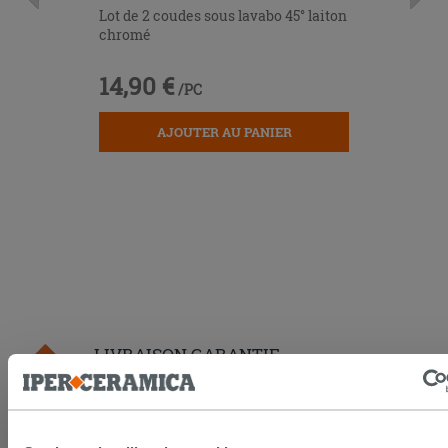
Lot de 2 coudes sous lavabo 45° laiton
chromé
14,90 €
/PC
AJOUTER AU PANIER
LIVRAISON GARANTIE
Votre commande sera
livrée chez vous en 15 jours
ouvrés
à compter de la réception du paiement.