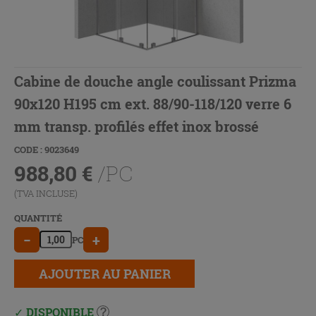
Cabine de douche angle coulissant Prizma
90x120 H195 cm ext. 88/90-118/120 verre 6
mm transp. profilés effet inox brossé
CODE : 9023649
988,80
€
/PC
(TVA INCLUSE)
QUANTITÉ
−
+
PC
AJOUTER AU PANIER
DISPONIBLE