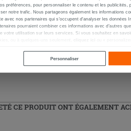
 préférences, pour personnaliser le contenu et les publicités, p
ser notre trafic. Nous partageons également les informations c
ite avec nos partenaires qui s’occupent d’analyser les données Int
tenaires pourraient combiner ces informations avec d’autres que
 douche d'angle
r de votre utilisation sur leurs services. Si vous souhaitez en sav
kies, ou à quelques-uns seulement,
cliquez ici
ou « personalize
la touche « Acceptez tout ». En cliquant sur la touche « X », vou
n des cookies techniques uniquement.
Personnaliser
HETÉ CE PRODUIT ONT ÉGALEMENT A