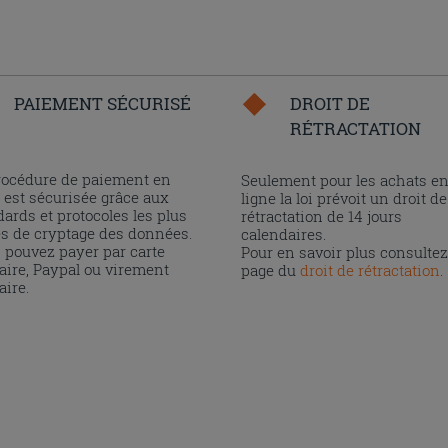
PAIEMENT SÉCURISÉ
DROIT DE
RÉTRACTATION
rocédure de paiement en
Seulement pour les achats e
 est sécurisée grâce aux
ligne la loi prévoit un droit de
ards et protocoles les plus
rétractation de 14 jours
és de cryptage des données.
calendaires.
 pouvez payer par carte
Pour en savoir plus consultez
aire, Paypal ou virement
page du
droit de rétractation
.
aire.