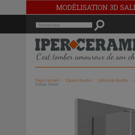
MODÉLISATION 3D SAL
Menu
Rechercher
de
l'historique
des
recherches
et
du
contenu
recommandé
Page d'accueil
\
Espace Douche
\
Cabine de douche
\
du
transp. titane
site