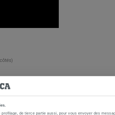
 côtés)
lus facile :
Non
ies.
e profilage, de tierce partie aussi, pour vous envoyer des messag