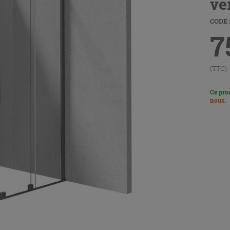
ve
CODE 
7
(TTC)
Ce pro
nous
.