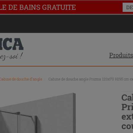
LE DE BAINS GRATUITE
DE
Produits
Cabine de douche d'angle
\
Cabine de douche angle Prizma 120x70 H195 cm ext.
Ca
Pr
ex
co