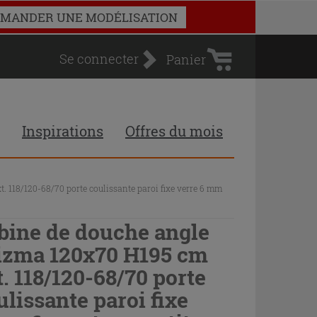
Panier
MANDER UNE MODÉLISATION
d'achat
Se connecter
Panier
Inspirations
Offres du mois
 118/120-68/70 porte coulissante paroi fixe verre 6 mm
bine de douche angle
izma 120x70 H195 cm
t. 118/120-68/70 porte
ulissante paroi fixe