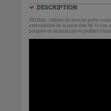
DESCRIPTION
PRIZMA : Cabine de douche porte couliss
extensibilité de la paroi fixe 68-70 cm
poignée en aluminium et profilés titane