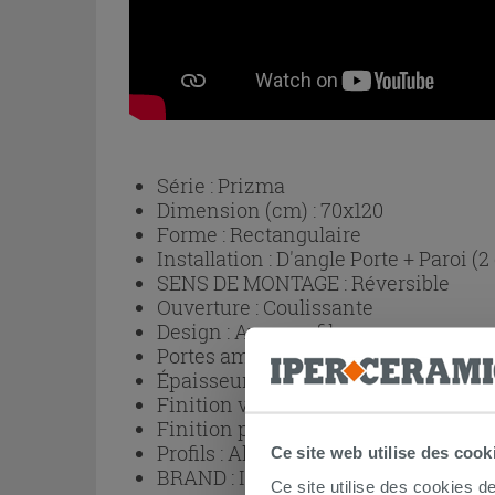
Série :
Prizma
Dimension (cm) :
70x120
Forme :
Rectangulaire
Installation :
D'angle Porte + Paroi (2
SENS DE MONTAGE :
Réversible
Ouverture :
Coulissante
Design :
Avec profils
Portes amovibles pour un nettoyage p
Épaisseur verre :
6 mm
Finition verre :
Trasparent
Finition profils :
Titane
Profils :
Aluminium
Ce site web utilise des cook
BRAND :
IPERCERAMICA
Ce site utilise des cookies d