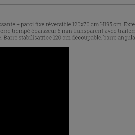
ante + paroi fixe réversible 120x70 cm H195 cm. Extens
, verre trempé épaisseur 6 mm transparent avec traite
. Barre stabilisatrice 120 cm découpable, barre angulai