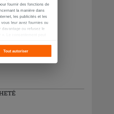
our fournir des fonctions de
oncernant la manière dans
ernet, les publicités et les
 vous leur avez fournies ou
oir davantage ou refusez le
r ». Le consentement peut
s pourrez continuer à
Tout autoriser
CHETÉ