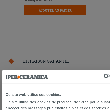
AJOUTER AU PANIER
LIVRAISON GARANTIE
Votre commande sera
livrée chez vous en 15 jours
ouvrés
à compter de la réception du paiement.
Les échantillons sont habituellement livrés en
quelques jours.
Ce site web utilise des cookies.
IPERCERAMICA collabore depuis de nombreuses
années avec les plus grands
spécialistes des
Ce site utilise des cookies de profilage, de tierce partie auss
transports internationaux
et l'expédition des produits
envoyer des messages publicitaires ciblés et des services 