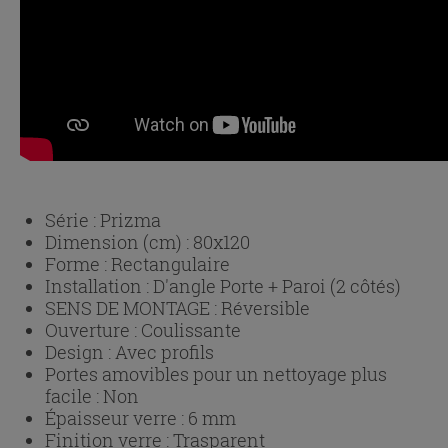
Série :
Prizma
Dimension (cm) :
80x120
Forme :
Rectangulaire
Installation :
D'angle Porte + Paroi (2 côtés)
SENS DE MONTAGE :
Réversible
Ouverture :
Coulissante
Design :
Avec profils
Portes amovibles pour un nettoyage plus
facile :
Non
Épaisseur verre :
6 mm
Finition verre :
Trasparent