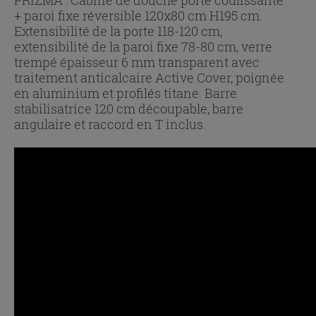
+ paroi fixe réversible 120x80 cm H195 cm.
Extensibilité de la porte 118-120 cm,
extensibilité de la paroi fixe 78-80 cm, verre
trempé épaisseur 6 mm transparent avec
traitement anticalcaire Active Cover, poignée
en aluminium et profilés titane. Barre
stabilisatrice 120 cm découpable, barre
angulaire et raccord en T inclus.