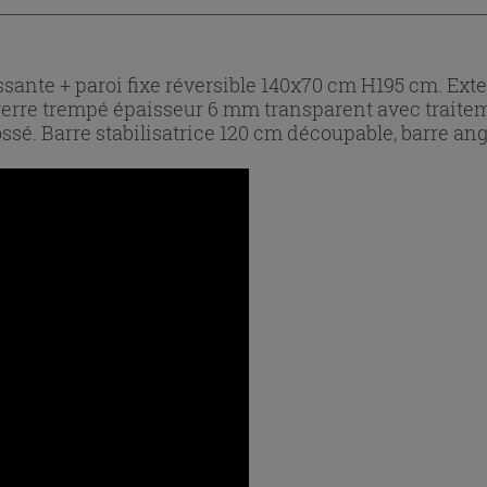
ante + paroi fixe réversible 140x70 cm H195 cm. Exten
, verre trempé épaisseur 6 mm transparent avec traite
ssé. Barre stabilisatrice 120 cm découpable, barre ang