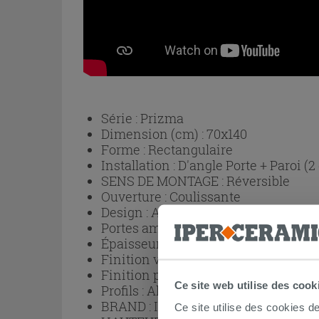
Série :
Prizma
Dimension (cm) :
70x140
Forme :
Rectangulaire
Installation :
D'angle Porte + Paroi (2
SENS DE MONTAGE :
Réversible
Ouverture :
Coulissante
Design :
Avec profils
Portes amovibles pour un nettoyage p
Épaisseur verre :
6 mm
Finition verre :
Trasparent
Finition profils :
Or
Ce site web utilise des cook
Profils :
Aluminium
BRAND :
IPERCERAMICA
Ce site utilise des cookies d