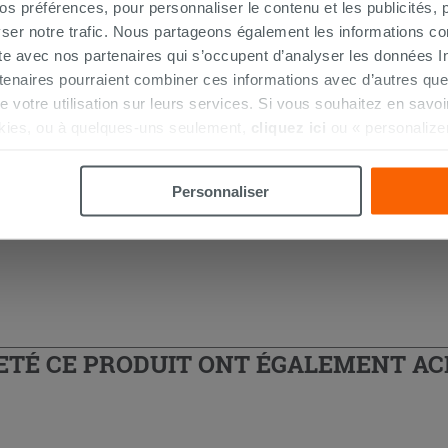
 préférences, pour personnaliser le contenu et les publicités, p
ser notre trafic. Nous partageons également les informations c
ite avec nos partenaires qui s’occupent d’analyser les données Int
tenaires pourraient combiner ces informations avec d’autres que
r de votre utilisation sur leurs services. Si vous souhaitez en sav
 douche d'angle
kies, ou à quelques-uns seulement,
cliquez ici
ou « personalize
la touche « Acceptez tout ». En cliquant sur la touche « X », vou
n des cookies techniques uniquement.
Personnaliser
HETÉ CE PRODUIT ONT ÉGALEMENT A