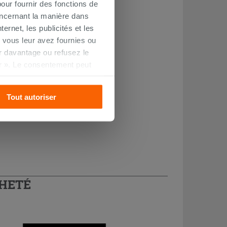
our fournir des fonctions de
oncernant la manière dans
ernet, les publicités et les
 vous leur avez fournies ou
oir davantage ou refusez le
r ». Le consentement peut
s pourrez continuer à
Tout autoriser
CHETÉ