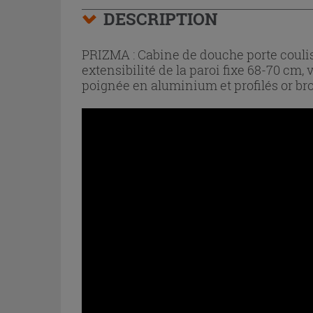
DESCRIPTION
PRIZMA : Cabine de douche porte couliss
extensibilité de la paroi fixe 68-70 cm
poignée en aluminium et profilés or bro