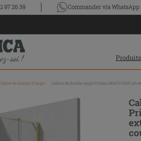
1 97 26 39
Commander via WhatsApp
Produits
Cabine de douche d'angle
\
Cabine de douche angle Prizma 140x70 H195 cm ext.
Ca
Pr
ex
co