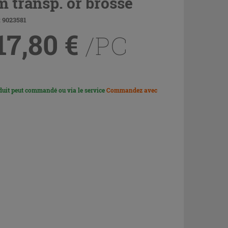
 transp. or brossé
 9023581
17,80
€
/PC
duit peut commandé ou via le service
Commandez avec