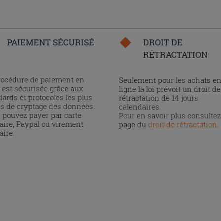
PAIEMENT SÉCURISÉ
DROIT DE
RÉTRACTATION
rocédure de paiement en
Seulement pour les achats e
 est sécurisée grâce aux
ligne la loi prévoit un droit de
ards et protocoles les plus
rétractation de 14 jours
és de cryptage des données.
calendaires.
 pouvez payer par carte
Pour en savoir plus consultez
aire, Paypal ou virement
page du
droit de rétractation
.
aire.