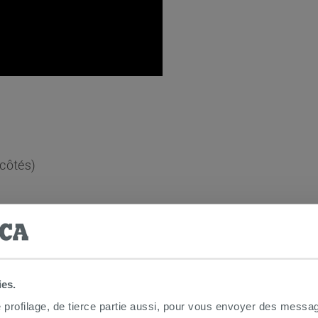
 côtés)
lus facile :
Non
ies.
e profilage, de tierce partie aussi, pour vous envoyer des messag