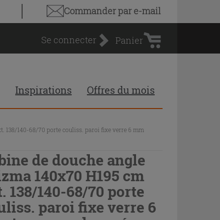
Panier
Commander par e-mail
d'achat
Se connecter
Panier
Inspirations
Offres du mois
 138/140-68/70 porte couliss. paroi fixe verre 6 mm
bine de douche angle
izma 140x70 H195 cm
t. 138/140-68/70 porte
uliss. paroi fixe verre 6