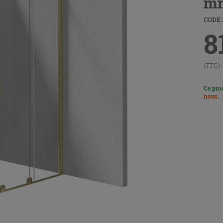
mm
CODE :
8
(TTC)
Ce pro
nous
.