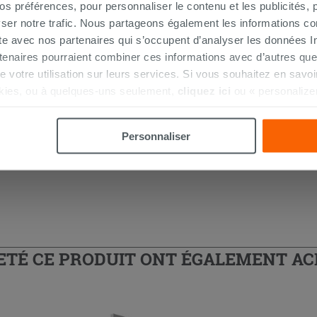
 préférences, pour personnaliser le contenu et les publicités, p
ser notre trafic. Nous partageons également les informations c
ite avec nos partenaires qui s’occupent d’analyser les données Int
tenaires pourraient combiner ces informations avec d’autres que
r de votre utilisation sur leurs services. Si vous souhaitez en sav
 douche d'angle
kies, ou à quelques-uns seulement,
cliquez ici
ou « personalize
la touche « Acceptez tout ». En cliquant sur la touche « X », vou
n des cookies techniques uniquement.
Personnaliser
HETÉ CE PRODUIT ONT ÉGALEMENT A