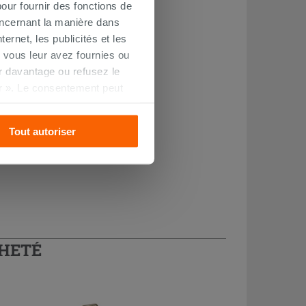
our fournir des fonctions de
oncernant la manière dans
ernet, les publicités et les
 vous leur avez fournies ou
oir davantage ou refusez le
r ». Le consentement peut
s pourrez continuer à
Tout autoriser
CHETÉ