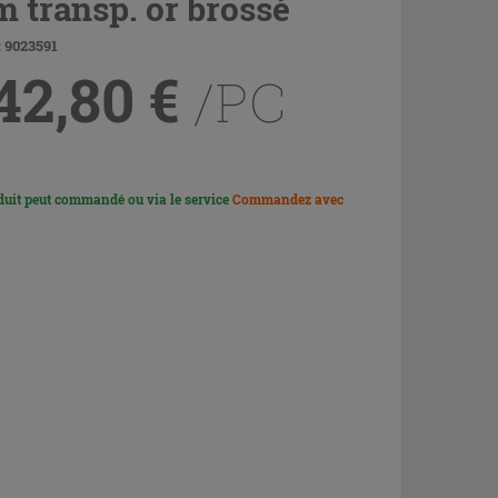
 transp. or brossé
 9023591
42,80
€
/PC
duit peut commandé ou via le service
Commandez avec