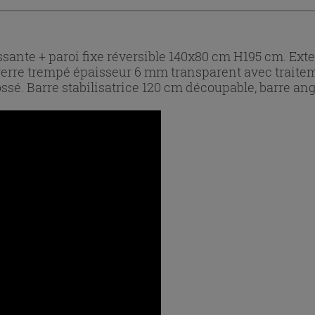
ante + paroi fixe réversible 140x80 cm H195 cm. Exten
, verre trempé épaisseur 6 mm transparent avec traite
ssé. Barre stabilisatrice 120 cm découpable, barre ang