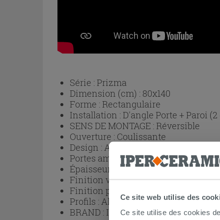
Série :
Prizma
Dimension (cm) :
80x140
Forme :
Rectangulaire
Installation :
D'angle Porte + Paroi (2
SENS DE MONTAGE :
Réversible
Ouverture :
Coulissante
Design :
Avec profils
Portes amovibles pour un nettoyage p
Épaisseur verre :
6 mm
Finition verre :
Trasparent
Finition profils :
Or
Ce site web utilise des cook
Profils :
Aluminium
BRAND :
IPERCERAMICA
Ce site utilise des cookies d