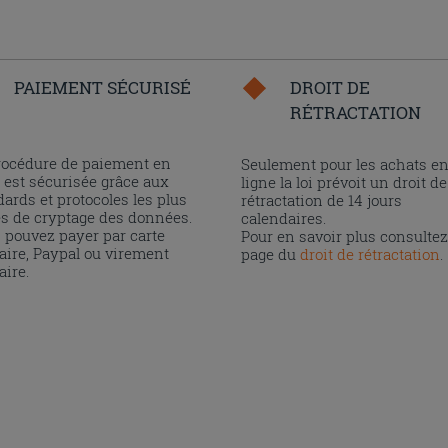
PAIEMENT SÉCURISÉ
DROIT DE
RÉTRACTATION
rocédure de paiement en
Seulement pour les achats e
 est sécurisée grâce aux
ligne la loi prévoit un droit de
ards et protocoles les plus
rétractation de 14 jours
és de cryptage des données.
calendaires.
 pouvez payer par carte
Pour en savoir plus consultez
aire, Paypal ou virement
page du
droit de rétractation
.
aire.