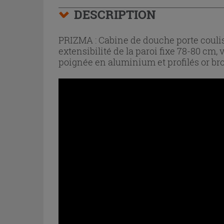
DESCRIPTION
PRIZMA : Cabine de douche porte couliss
extensibilité de la paroi fixe 78-80 cm
poignée en aluminium et profilés or bro