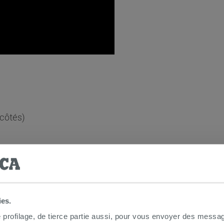
 côtés)
lus facile :
Non
ies.
e profilage, de tierce partie aussi, pour vous envoyer des messag