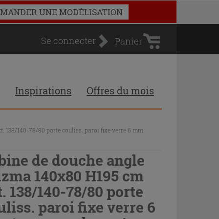
Panier
MANDER UNE MODÉLISATION
d'achat
Se connecter
Panier
Inspirations
Offres du mois
 138/140-78/80 porte couliss. paroi fixe verre 6 mm
bine de douche angle
izma 140x80 H195 cm
t. 138/140-78/80 porte
uliss. paroi fixe verre 6