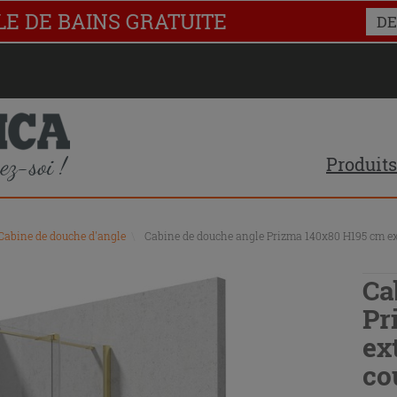
LE DE BAINS GRATUITE
DE
Produits
Cabine de douche d'angle
\
Cabine de douche angle Prizma 140x80 H195 cm ext.
Ca
Pr
ex
co