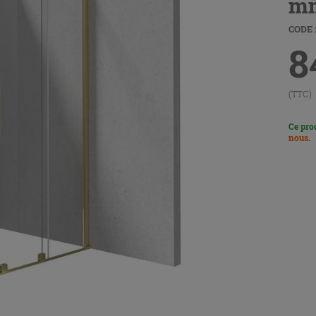
mm
CODE :
8
(TTC)
Ce pro
nous
.