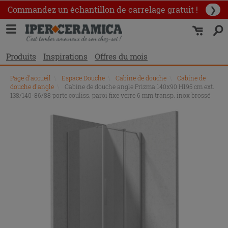
Commandez un échantillon
de carrelage gratuit !
❯
Produits
Inspirations
Offres du mois
Page d'accueil
\
Espace Douche
\
Cabine de douche
\
Cabine de
douche d'angle
\
Cabine de douche angle Prizma 140x90 H195 cm ext.
138/140-86/88 porte couliss. paroi fixe verre 6 mm transp. inox brossé