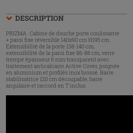
DESCRIPTION
PRIZMA : Cabine de douche porte coulissante
+ paroi fixe réversible 140x90 cm H195 cm.
Extensibilité de la porte 138-140 cm,
extensibilité de la paroi fixe 86-88 cm, verre
trempé épaisseur 6 mm transparent avec
traitement anticalcaire Active Cover, poignée
en aluminium et profilés inox brossé. Barre
stabilisatrice 120 cm découpable, barre
angulaire et raccord en T inclus.