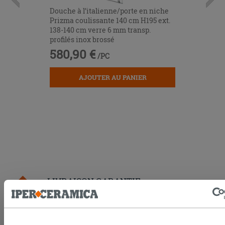
Douche à l’italienne/porte en niche
Prizma coulissante 140 cm H195 ext.
138-140 cm verre 6 mm transp.
profilés inox brossé
580,90 €
/PC
AJOUTER AU PANIER
LIVRAISON GARANTIE
Votre commande sera
livrée chez vous en 15 jours