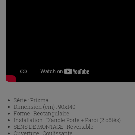
Série :
Prizma
Dimension (cm) :
90x140
Forme :
Rectangulaire
Installation :
D'angle Porte + Paroi (2 côtés)
SENS DE MONTAGE :
Réversible
Ouverture :
Coulissante