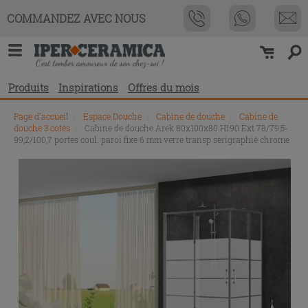
COMMANDEZ AVEC NOUS
Produits
Inspirations
Offres du mois
Page d'accueil
\
Espace Douche
\
Cabine de douche
\
Cabine de
douche 3 cotés
\
Cabine de douche Arek 80x100x80 H190 Ext 78/79,5-
99,2/100,7 portes coul. paroi fixe 6 mm verre transp sérigraphié chrome