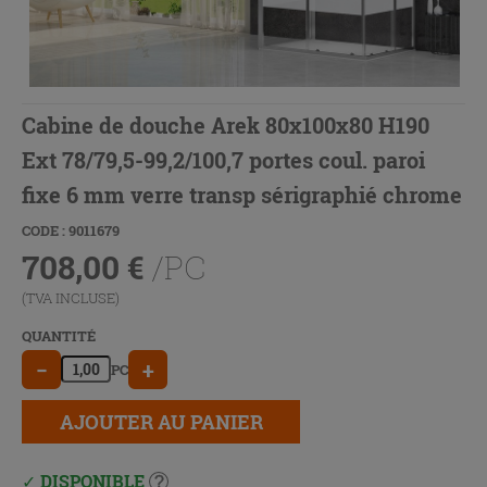
Cabine de douche Arek 80x100x80 H190
Ext 78/79,5-99,2/100,7 portes coul. paroi
fixe 6 mm verre transp sérigraphié chrome
CODE : 9011679
708,00
€
/PC
(TVA INCLUSE)
QUANTITÉ
−
+
PC
AJOUTER AU PANIER
DISPONIBLE