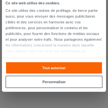
Ce site web utilise des cookies.
Ce site utilise des cookies de profilage, de tierce partie
aussi, pour vous envoyer des messages publicitaires
ciblés et des services en harmonie avec vos
préférences, pour personnaliser le contenu et les
publicités, pour fournir des fonctions de médias sociaux
et pour analyser notre trafic. Nous partageons également
Lot de 2 coudes sous lavabo 45° laiton
les informations concernant la manière dans laquelle
chromé
vous utilisez notre site avec nos partenaires qui
s’occupent d’analyser les données Internet, les publicités
14,90 €
/PC
et les réseaux sociaux. Lesdits partenaires pourraient
Tout autoriser
combiner ces informations avec d’autres que vous leur
AJOUTER AU PANIER
avez fournies ou qu’ils ont recueillies à partir de votre
utilisation sur leurs services. Si vous souhaitez en savoir
Personnaliser
davantage ou refusez le consentement à tous les
cookies, ou à quelques-uns seulement,
cliquez ici
ou
« personalizer ». Le consentement peut être exprimé en
cliquant sur la touche « Acceptez tout ». En cliquant sur