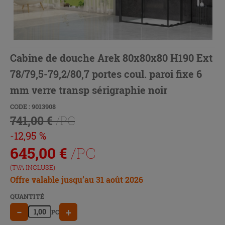
Cabine de douche Arek 80x80x80 H190 Ext
78/79,5-79,2/80,7 portes coul. paroi fixe 6
mm verre transp sérigraphie noir
CODE : 9013908
741,00 €
/PC
-12,95 %
645,00
€
/PC
(TVA INCLUSE)
Offre valable jusqu’au 31 août 2026
QUANTITÉ
−
+
PC