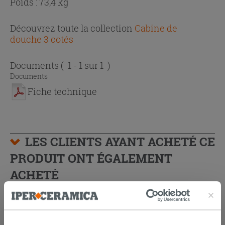
Poids : 73,4 kg
Découvrez toute la collection
Cabine de
douche 3 cotés
Documents
( 1 - 1 sur 1 )
Documents
Fiche technique
LES CLIENTS AYANT ACHETÉ CE
PRODUIT ONT ÉGALEMENT
ACHETÉ