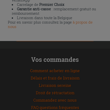
Carrelage de
Premier Choix
Garantie anti-casse
: remplacement gratuit ou
remboursement
Livraison dans toute la Belgique
Pour en savoir plus consultez la page
à propos de
nous
Vos commandes
Comment acheter en ligne
Délais et frais de livraison
Livraison sereine
Droit de rétractation
Commandez avec nous
FAQ questions fréquentes