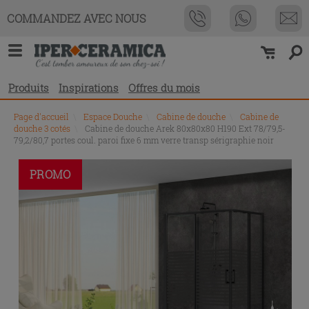
COMMANDEZ AVEC NOUS
Produits
Inspirations
Offres du mois
Page d'accueil
\
Espace Douche
\
Cabine de douche
\
Cabine de
douche 3 cotés
\
Cabine de douche Arek 80x80x80 H190 Ext 78/79,5-
79,2/80,7 portes coul. paroi fixe 6 mm verre transp sérigraphie noir
PROMO