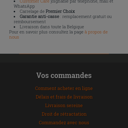
Customer Care
joignable par téléphone, mail et
WhatsApp
Carrelage de
Premier Choix
Garantie anti-casse
: remplacement gratuit ou
remboursement
Livraison dans toute la Belgique
Pour en savoir plus consultez la page
à propos de
nous
Vos commandes
Comment acheter en ligne
Délais et frais de livraison
Livraison sereine
Droit de rétractation
Commandez avec nous