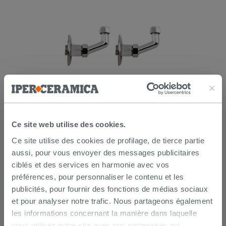
Lot de 2 coudes sous lavabo 45° laiton
chromé
Ce site web utilise des cookies.
14,90 €
/PC
Ce site utilise des cookies de profilage, de tierce partie
aussi, pour vous envoyer des messages publicitaires
AJOUTER AU PANIER
ciblés et des services en harmonie avec vos
préférences, pour personnaliser le contenu et les
publicités, pour fournir des fonctions de médias sociaux
et pour analyser notre trafic. Nous partageons également
les informations concernant la manière dans laquelle
vous utilisez notre site avec nos partenaires qui