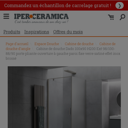
Commandez un échantillon
de carrelage gratuit !
❯
Produits
Inspirations
Offres du mois
Page d'accueil
\
Espace Douche
\
Cabine de douche
\
Cabine de
douche d'angle
\
Cabine de douche Dado 100x90 H200 Ext 98/100-
88/90 porte pliante ouverture à gauche paroi fixe verre satiné effet inox
brossé