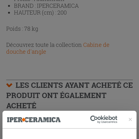
BRAND :
IPERCERAMICA
HAUTEUR (cm) :
200
Poids : 78 kg
Découvrez toute la collection
Cabine de
douche d'angle
LES CLIENTS AYANT ACHETÉ CE
PRODUIT ONT ÉGALEMENT
ACHETÉ