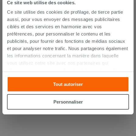
Ce site web utilise des cookies.
Ce site utilise des cookies de profilage, de tierce partie
aussi, pour vous envoyer des messages publicitaires
ciblés et des services en harmonie avec vos
préférences, pour personnaliser le contenu et les
publicités, pour fournir des fonctions de médias sociaux
et pour analyser notre trafic. Nous partageons également
Lot de 2 coudes sous lavabo 45° laiton
les informations concernant la manière dans laquelle
chromé
vous utilisez notre site avec nos partenaires qui
s’occupent d’analyser les données Internet, les publicités
14,90 €
/PC
et les réseaux sociaux. Lesdits partenaires pourraient
Tout autoriser
combiner ces informations avec d’autres que vous leur
AJOUTER AU PANIER
avez fournies ou qu’ils ont recueillies à partir de votre
utilisation sur leurs services. Si vous souhaitez en savoir
Personnaliser
davantage ou refusez le consentement à tous les
cookies, ou à quelques-uns seulement,
cliquez ici
ou
« personalizer ». Le consentement peut être exprimé en
cliquant sur la touche « Acceptez tout ». En cliquant sur
la touche « X », vous pourrez continuer à naviguer après