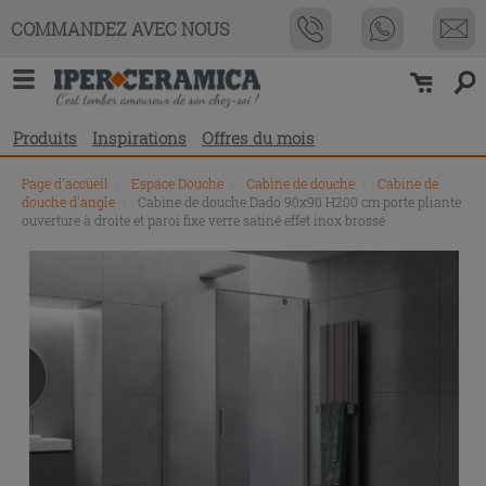
COMMANDEZ AVEC NOUS
Produits
Inspirations
Offres du mois
Page d'accueil
\
Espace Douche
\
Cabine de douche
\
Cabine de
douche d'angle
\
Cabine de douche Dado 90x90 H200 cm porte pliante
ouverture à droite et paroi fixe verre satiné effet inox brossé