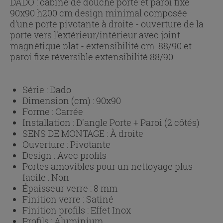
DADO : cabine de douche porte et paroi fixe
90x90 h200 cm design minimal composée
d’une porte pivotante à droite - ouverture de la
porte vers l'extérieur/intérieur avec joint
magnétique plat - extensibilité cm. 88/90 et
paroi fixe réversible extensibilité 88/90
Série :
Dado
Dimension (cm) :
90x90
Forme :
Carrée
Installation :
D'angle Porte + Paroi (2 côtés)
SENS DE MONTAGE :
À droite
Ouverture :
Pivotante
Design :
Avec profils
Portes amovibles pour un nettoyage plus
facile :
Non
Épaisseur verre :
8 mm
Finition verre :
Satiné
Finition profils :
Effet Inox
Profils :
Aluminium