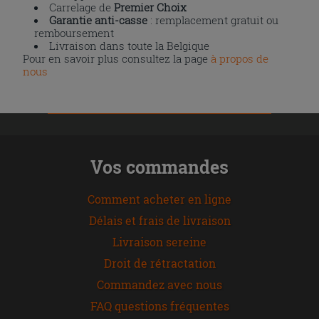
Carrelage de
Premier Choix
Garantie anti-casse
: remplacement gratuit ou
remboursement
Livraison dans toute la Belgique
Pour en savoir plus consultez la page
à propos de
nous
Vos commandes
Comment acheter en ligne
Délais et frais de livraison
Livraison sereine
Droit de rétractation
Commandez avec nous
FAQ questions fréquentes