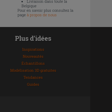
Livraison dans toute la
Belgique
Pour en savoir plus consultez la
page
à propos de nous
Plus d’idées
Inspirations
Nouveautés
Échantillons
Modélisation 3D gratuites
Tendances
Guides