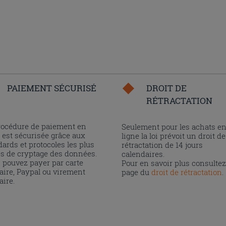
PAIEMENT SÉCURISÉ
DROIT DE
RÉTRACTATION
rocédure de paiement en
Seulement pour les achats e
 est sécurisée grâce aux
ligne la loi prévoit un droit de
ards et protocoles les plus
rétractation de 14 jours
és de cryptage des données.
calendaires.
 pouvez payer par carte
Pour en savoir plus consultez
aire, Paypal ou virement
page du
droit de rétractation
.
aire.