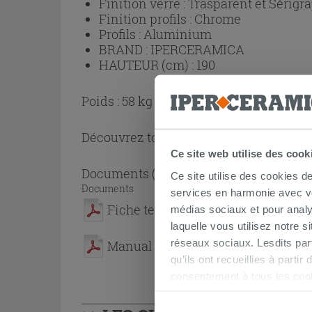
Finition verre :
Trasparent et Sérigr
Finition profils :
Chrome
Profils :
Aluminium
BRAND :
IPERCERAMICA
HAUTEUR (cm) :
190
Poids : 58 kg
Découvrez toute la collection
Cabine de
Ce site web utilise des cook
Documents
( 1 - 2 sur 2 )
Ce site utilise des cookies d
Documents
services en harmonie avec vos
Fiche technique
médias sociaux et pour analy
laquelle vous utilisez notre s
réseaux sociaux. Lesdits par
Manual
qu’ils ont recueillies à parti
consentement à tous les coo
être exprimé en cliquant sur 
naviguer après l'installatio