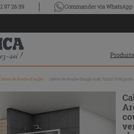
1 97 26 39
Commander via WhatsApp
Produits
Cabine de douche d'angle
\
Cabine de douche d’angle Arek 70x100 H190 porte c
Ca
Ar
co
ve