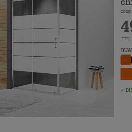
ch
CODE :
4
(TTC)
QUA
−
DI