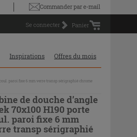
Panier
Commander par e-mail
d'achat
Se connecter
Panier
Inspirations
Offres du mois
oul. paroi fixe 6 mm verre transp sérigraphié chrome
bine de douche d’angle
ek 70x100 H190 porte
ul. paroi fixe 6 mm
rre transp sérigraphié