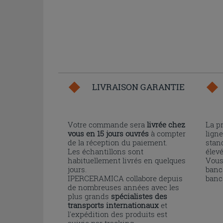
LIVRAISON GARANTIE
Votre commande sera
livrée chez
La p
vous en 15 jours ouvrés
à compter
ligne
de la réception du paiement.
stand
Les échantillons sont
élev
habituellement livrés en quelques
Vous
jours.
banc
IPERCERAMICA collabore depuis
banc
de nombreuses années avec les
plus grands
spécialistes des
transports internationaux
et
l'expédition des produits est
suivie par tracking.