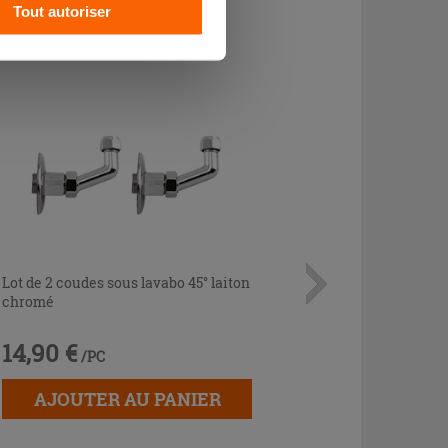
CHETÉ
Tout autoriser
Lot de 2 coudes sous lavabo 45° laiton
chromé
14,90 €
/PC
AJOUTER AU PANIER