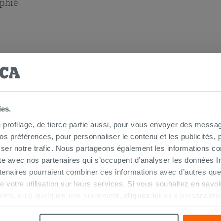
aphié
 douche d'angle
ies.
e profilage, de tierce partie aussi, pour vous envoyer des messag
 préférences, pour personnaliser le contenu et les publicités, p
ser notre trafic. Nous partageons également les informations c
ite avec nos partenaires qui s’occupent d’analyser les données Int
tenaires pourraient combiner ces informations avec d’autres que
r de votre utilisation sur leurs services. Si vous souhaitez en sav
kies, ou à quelques-uns seulement,
cliquez ici
ou « personalize
la touche « Acceptez tout ». En cliquant sur la touche « X », vou
n des cookies techniques uniquement.