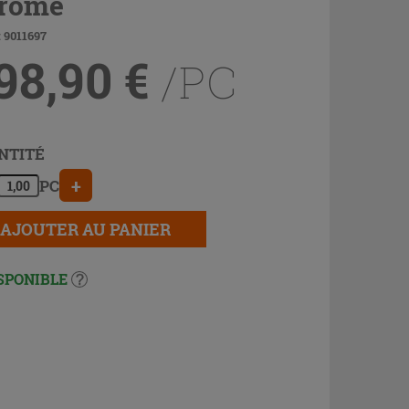
rome
 9011697
98,90
€
/PC
NTITÉ
+
PC
AJOUTER AU PANIER
SPONIBLE