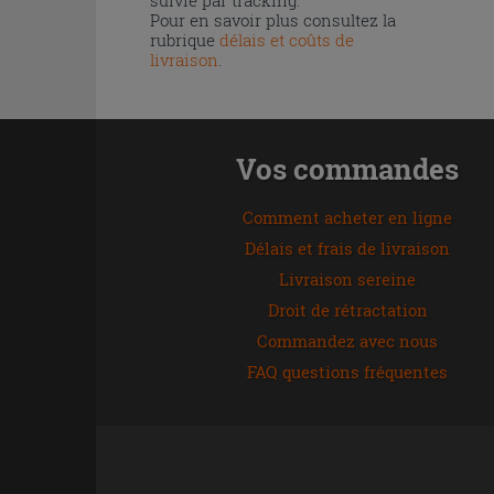
Pour en savoir plus consultez la
rubrique
délais et coûts de
livraison
.
Vos commandes
Comment acheter en ligne
Délais et frais de livraison
Livraison sereine
Droit de rétractation
Commandez avec nous
FAQ questions fréquentes