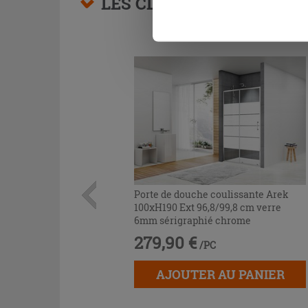
LES CLIENTS AYANT AC
Porte de douche coulissante Arek
100xH190 Ext 96,8/99,8 cm verre
6mm sérigraphié chrome
279,90 €
/PC
AJOUTER AU PANIER