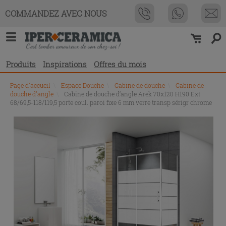
COMMANDEZ AVEC NOUS
Produits
Inspirations
Offres du mois
Page d'accueil
\
Espace Douche
\
Cabine de douche
\
Cabine de
douche d'angle
\
Cabine de douche d’angle Arek 70x120 H190 Ext
68/69,5-118/119,5 porte coul. paroi fixe 6 mm verre transp sérigr chrome