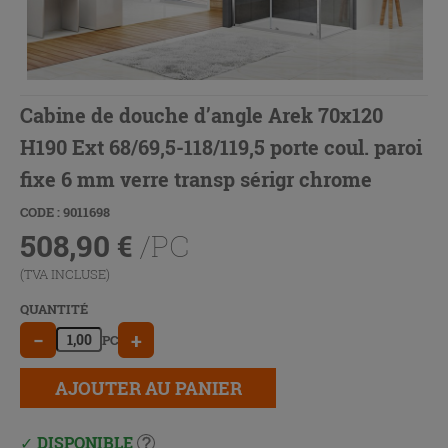
Cabine de douche d’angle Arek 70x120
H190 Ext 68/69,5-118/119,5 porte coul. paroi
fixe 6 mm verre transp sérigr chrome
CODE : 9011698
508,90
€
/PC
(TVA INCLUSE)
QUANTITÉ
−
+
PC
AJOUTER AU PANIER
DISPONIBLE