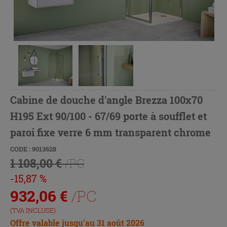
Cabine de douche d'angle Brezza 100x70
H195 Ext 90/100 - 67/69 porte à soufflet et
paroi fixe verre 6 mm transparent chrome
CODE : 9013628
1 108,00 €
/PC
-15,87 %
932,06
€
/PC
(TVA INCLUSE)
Offre valable jusqu’au 31 août 2026