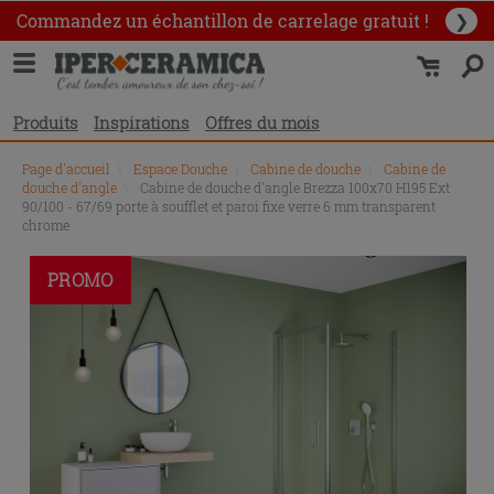
Commandez un échantillon
de carrelage gratuit !
❯
Produits
Inspirations
Offres du mois
Page d'accueil
\
Espace Douche
\
Cabine de douche
\
Cabine de
douche d'angle
\
Cabine de douche d'angle Brezza 100x70 H195 Ext
90/100 - 67/69 porte à soufflet et paroi fixe verre 6 mm transparent
chrome
PROMO