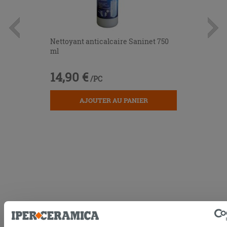
Nettoyant anticalcaire Saninet 750
ml
14,90 €
/PC
AJOUTER AU PANIER
LIVRAISON GARANTIE