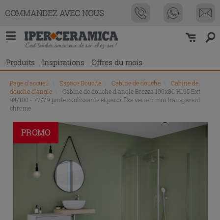
COMMANDEZ AVEC NOUS
Produits
Inspirations
Offres du mois
Page d'accueil
\
Espace Douche
\
Cabine de douche
\
Cabine de
douche d'angle
\
Cabine de douche d'angle Brezza 100x80 H195 Ext
94/100 - 77/79 porte coulissante et paroi fixe verre 6 mm transparent
chrome
PROMO