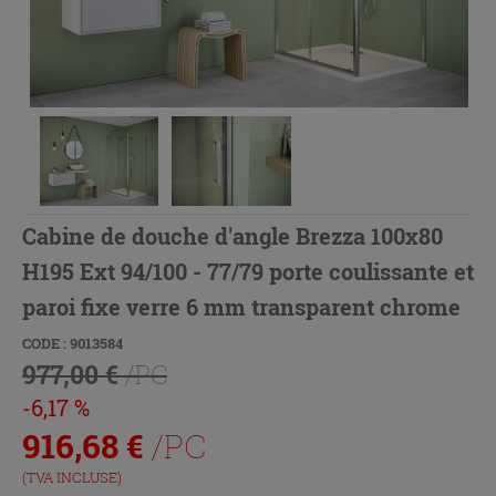
Cabine de douche d'angle Brezza 100x80
H195 Ext 94/100 - 77/79 porte coulissante et
paroi fixe verre 6 mm transparent chrome
CODE : 9013584
977,00 €
/PC
-6,17 %
916,68
€
/PC
(TVA INCLUSE)