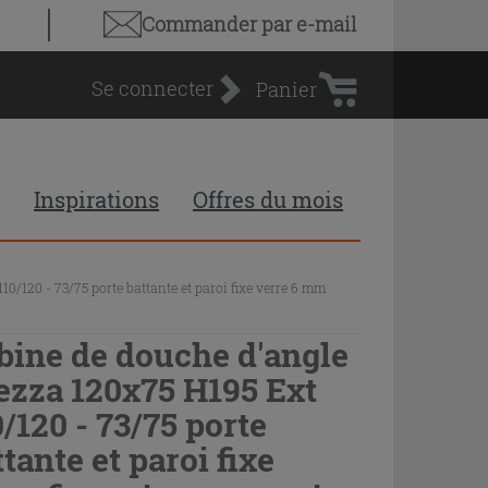
Panier
Commander par e-mail
d'achat
Se connecter
Panier
Inspirations
Offres du mois
0/120 - 73/75 porte battante et paroi fixe verre 6 mm
bine de douche d'angle
ezza 120x75 H195 Ext
0/120 - 73/75 porte
ttante et paroi fixe