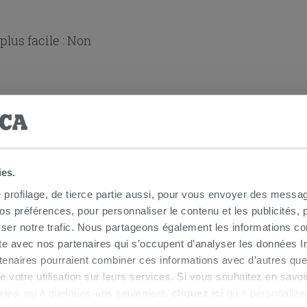
lus facile :
Non
ies.
e profilage, de tierce partie aussi, pour vous envoyer des messag
 douche d'angle
 préférences, pour personnaliser le contenu et les publicités, p
ser notre trafic. Nous partageons également les informations c
ite avec nos partenaires qui s’occupent d’analyser les données Int
tenaires pourraient combiner ces informations avec d’autres que
r de votre utilisation sur leurs services. Si vous souhaitez en sav
kies, ou à quelques-uns seulement,
cliquez ici
ou « personalize