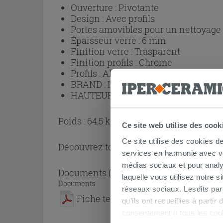
Ouverture :
Pivotante
Design :
Avec profils
Portes amovibles pour un nettoyage p
Épaisseur verre :
6 mm
Finition verre :
Trasparent
Finition profils :
Chrome
Profils :
Aluminium
BRAND :
IPERCERAMICA
HAUTEUR (cm) :
195
Poids : 64,5 kg
Ce site web utilise des cook
Ce site utilise des cookies d
Découvrez toute la collection
Cabine de
services en harmonie avec vos
médias sociaux et pour analy
Documents
( 1 - 1 sur 1 )
laquelle vous utilisez notre s
Documents
réseaux sociaux. Lesdits par
Fiche technique
qu’ils ont recueillies à parti
consentement à tous les coo