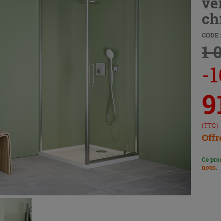
ve
ch
CODE :
1 
-1
9
(TTC)
Offr
Ce pro
nous
.