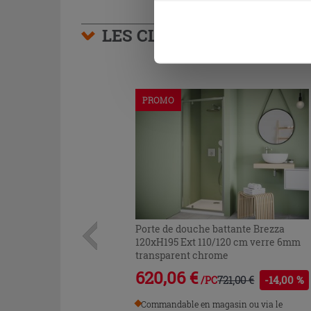
être exprimé en cliquant sur 
naviguer après l'installatio
LES CLIENTS AYANT AC
PROMO
Porte de douche battante Brezza
120xH195 Ext 110/120 cm verre 6mm
transparent chrome
620,06 €
721,00 €
-14,00 %
/PC
Commandable en magasin ou via le