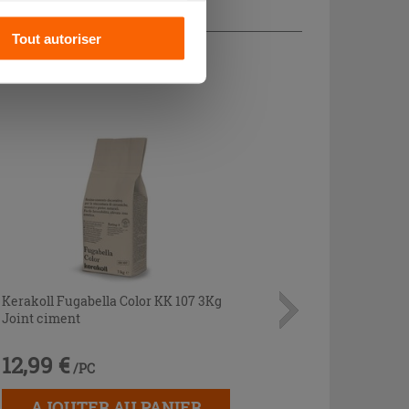
s pourrez continuer à
Tout autoriser
CHETÉ
Kerakoll Fugabella Color KK 107 3Kg
Joint ciment
12,99 €
/PC
AJOUTER AU PANIER