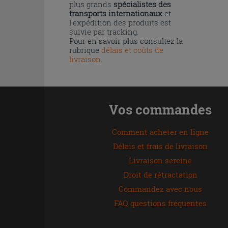
plus grands
spécialistes des
transports internationaux
et
l'expédition des produits est
suivie par tracking.
Pour en savoir plus consultez la
rubrique
délais et coûts de
livraison
.
Vos commandes
Comment acheter en ligne
Délais et frais de livraison
Livraison sereine
Droit de rétractation
Commandez avec nous
FAQ questions fréquentes