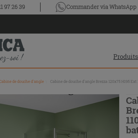
1 97 26 39
Commander via WhatsApp
Produits
Cabine de douche d'angle
\
Cabine de douche d'angle Brezza 120x75 H195 Ext 11
Ca
Br
11
ba