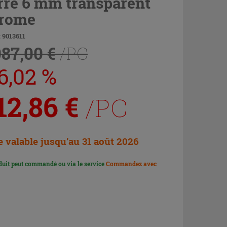
rre 6 mm transparent
rome
 9013611
087,00 €
/PC
6,02 %
12,86
€
/PC
e valable jusqu’au 31 août 2026
duit peut commandé ou via le service
Commandez avec