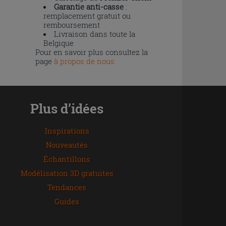
Garantie anti-casse
:
remplacement gratuit ou
remboursement
Livraison dans toute la
Belgique
Pour en savoir plus consultez la
page
à propos de nous
Plus d’idées
Inspirations
Nouveautés
Échantillons
Modélisation 3D gratuites
Tendances
Guides