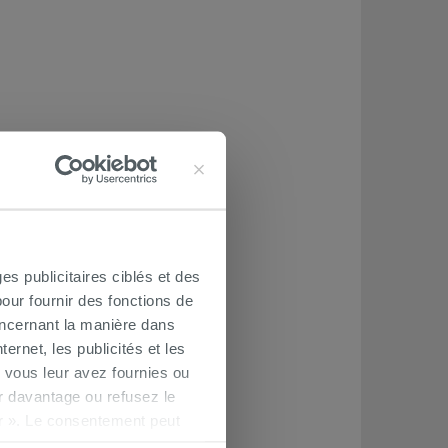
es publicitaires ciblés et des
our fournir des fonctions de
oncernant la manière dans
ernet, les publicités et les
 vous leur avez fournies ou
oir davantage ou refusez le
r ». Le consentement peut
s pourrez continuer à