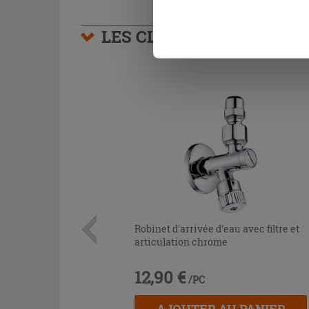
naviguer après l'installatio
LES CLIENTS AYANT AC
Robinet d'arrivée d'eau avec filtre et
articulation chrome
12,90 €
/PC
AJOUTER AU PANIER