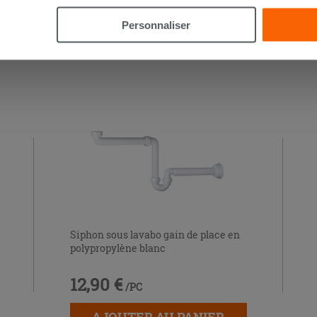
n des cookies techniques uniquement.
Personnaliser
HETÉ CE PRODUIT ONT ÉGALEMENT A
Siphon sous lavabo gain de place en
polypropylène blanc
12,90 €
/PC
AJOUTER AU PANIER