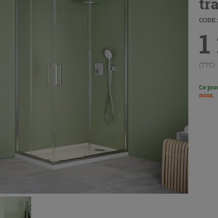
tr
CODE :
1
(TTC)
Ce pro
nous
.