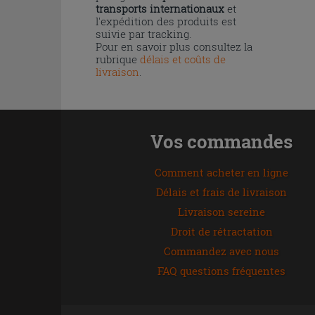
transports internationaux
et
l'expédition des produits est
suivie par tracking.
Pour en savoir plus consultez la
rubrique
délais et coûts de
livraison
.
Vos commandes
Comment acheter en ligne
Délais et frais de livraison
Livraison sereine
Droit de rétractation
Commandez avec nous
FAQ questions fréquentes