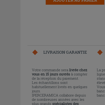
LIVRAISON GARANTIE
Votre commande sera
livrée chez
La p
vous en 15 jours ouvrés
à compter
ligne
de la réception du paiement.
stand
Les échantillons sont
élev
habituellement livrés en quelques
Vous
jours.
banc
IPERCERAMICA collabore depuis
banc
de nombreuses années avec les
plus grands
spécialistes des