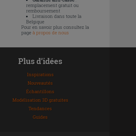
remplacement gratuit ou
remboursement
Livraison dans toute la
Belgique
Pour en savoir plus consultez la
page
à propos de nous
Plus d’idées
Inspirations
Nouveautés
Échantillons
Modélisation 3D gratuites
Tendances
Guides