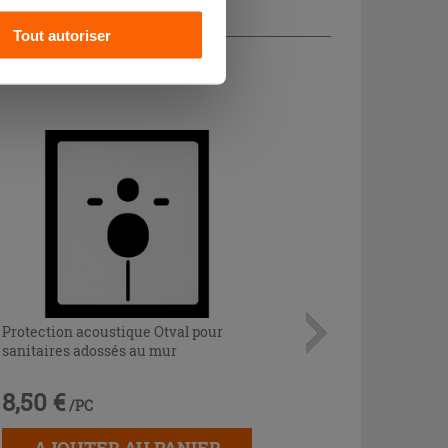
Tout autoriser
CHETÉ
Protection acoustique Otval pour
sanitaires adossés au mur
8,50 €
/PC
AJOUTER AU PANIER