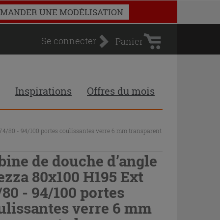
Panier
MANDER UNE MODÉLISATION
d'achat
Se connecter
Panier
Inspirations
Offres du mois
74/80 - 94/100 portes coulissantes verre 6 mm transparent
bine de douche d’angle
ezza 80x100 H195 Ext
/80 - 94/100 portes
ulissantes verre 6 mm