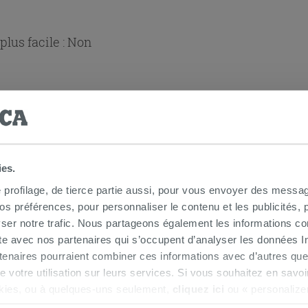
lus facile :
Non
ies.
e profilage, de tierce partie aussi, pour vous envoyer des messag
 douche d'angle
 préférences, pour personnaliser le contenu et les publicités, p
ser notre trafic. Nous partageons également les informations c
ite avec nos partenaires qui s’occupent d’analyser les données Int
tenaires pourraient combiner ces informations avec d’autres que
r de votre utilisation sur leurs services. Si vous souhaitez en sav
kies, ou à quelques-uns seulement,
cliquez ici
ou « personalize
la touche « Acceptez tout ». En cliquant sur la touche « X », vou