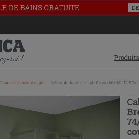
LE DE BAINS GRATUITE
DE
Produits
Cabine de douche d'angle
\
Cabine de douche d’angle Brezza 80x100 H195 Ext 
Ca
Br
74
co