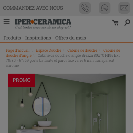
COMMANDEZ AVEC NOUS
Produits
Inspirations
Offres du mois
Page d'accueil
\
Espace Douche
\
Cabine de douche
\
Cabine de
douche d'angle
\
Cabine de douche d'angle Brezza 80x70 H195 Ext
70/80 - 67/69 porte battante et paroi fixe verre 6 mm transparent
chrome
PROMO