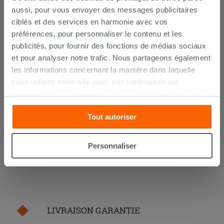
aussi, pour vous envoyer des messages publicitaires
ciblés et des services en harmonie avec vos
préférences, pour personnaliser le contenu et les
Nettoyant anticalcaire Saninet 750
publicités, pour fournir des fonctions de médias sociaux
ml
et pour analyser notre trafic. Nous partageons également
les informations concernant la manière dans laquelle
14,90 €
/PC
vous utilisez notre site avec nos partenaires qui
s’occupent d’analyser les données Internet, les publicités
AJOUTER AU PANIER
et les réseaux sociaux. Lesdits partenaires pourraient
Tout autoriser
combiner ces informations avec d’autres que vous leur
avez fournies ou qu’ils ont recueillies à partir de votre
utilisation sur leurs services. Si vous souhaitez en savoir
Personnaliser
davantage ou refusez le consentement à tous les
cookies, ou à quelques-uns seulement,
cliquez ici
ou
« personalizer ». Le consentement peut être exprimé en
cliquant sur la touche « Acceptez tout ». En cliquant sur
la touche « X », vous pourrez continuer à naviguer après
LIVRAISON GARANTIE
l'installation des cookies techniques uniquement.