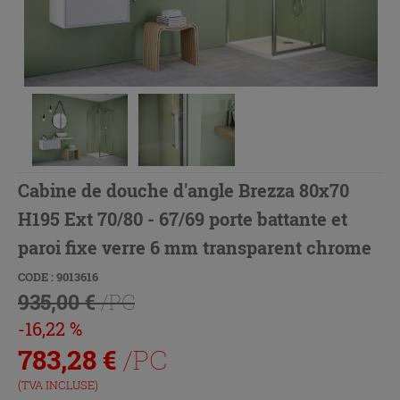
Cabine de douche d'angle Brezza 80x70
H195 Ext 70/80 - 67/69 porte battante et
paroi fixe verre 6 mm transparent chrome
CODE : 9013616
935,00 €
/PC
-16,22 %
783,28
€
/PC
(TVA INCLUSE)