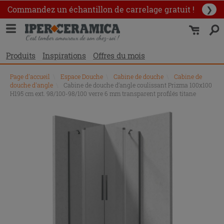
Commandez un échantillon
de carrelage gratuit !
❯
Produits
Inspirations
Offres du mois
Page d'accueil
\
Espace Douche
\
Cabine de douche
\
Cabine de
douche d'angle
\
Cabine de douche d’angle coulissant Prizma 100x100
H195 cm ext. 98/100-98/100 verre 6 mm transparent profilés titane