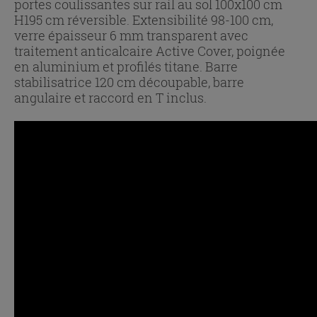
portes coulissantes sur rail au sol 100x100 cm
H195 cm réversible. Extensibilité 98-100 cm,
verre épaisseur 6 mm transparent avec
traitement anticalcaire Active Cover, poignée
en aluminium et profilés titane. Barre
stabilisatrice 120 cm découpable, barre
angulaire et raccord en T inclus.