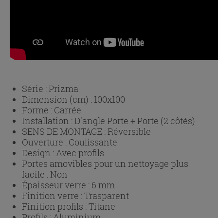
Série :
Prizma
Dimension (cm) :
100x100
Forme :
Carrée
Installation :
D'angle Porte + Porte (2 côtés)
SENS DE MONTAGE :
Réversible
Ouverture :
Coulissante
Design :
Avec profils
Portes amovibles pour un nettoyage plus
facile :
Non
Épaisseur verre :
6 mm
Finition verre :
Trasparent
Finition profils :
Titane
Profils :
Aluminium