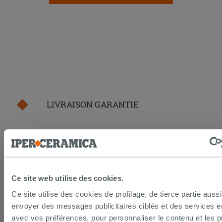
LIVRAISON GARANTIE
Votre commande sera
livrée chez vous en 15 jours
ouvrés
à compter de la réception du paiement.
Les échantillons sont habituellement livrés en
quelques jours.
IPERCERAMICA collabore depuis de nombreuses
Ce site web utilise des cookies.
années avec les plus grands
spécialistes des
Ce site utilise des cookies de profilage, de tierce partie auss
transports internationaux
et l'expédition des produits
est suivie par tracking.
envoyer des messages publicitaires ciblés et des services 
Pour en savoir plus consultez la rubrique
délais et
avec vos préférences, pour personnaliser le contenu et les pu
coûts de livraison
.