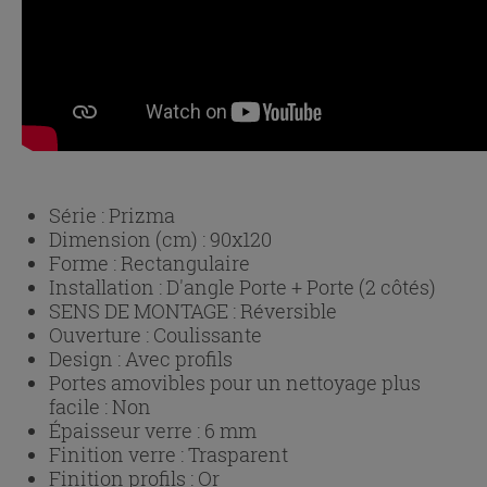
Série :
Prizma
Dimension (cm) :
90x120
Forme :
Rectangulaire
Installation :
D'angle Porte + Porte (2 côtés)
SENS DE MONTAGE :
Réversible
Ouverture :
Coulissante
Design :
Avec profils
Portes amovibles pour un nettoyage plus
facile :
Non
Épaisseur verre :
6 mm
Finition verre :
Trasparent
Finition profils :
Or