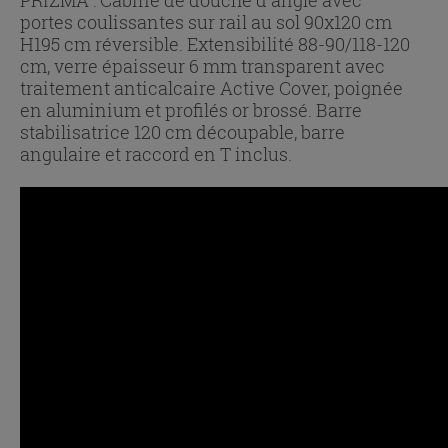
portes coulissantes sur rail au sol 90x120 cm
H195 cm réversible. Extensibilité 88-90/118-120
cm, verre épaisseur 6 mm transparent avec
traitement anticalcaire Active Cover, poignée
en aluminium et profilés or brossé. Barre
stabilisatrice 120 cm découpable, barre
angulaire et raccord en T inclus.