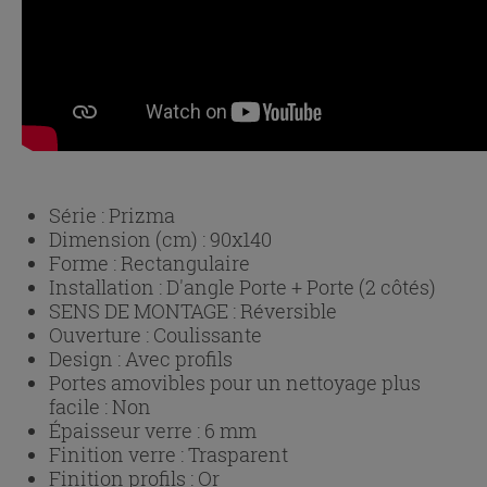
Série :
Prizma
Dimension (cm) :
90x140
Forme :
Rectangulaire
Installation :
D'angle Porte + Porte (2 côtés)
SENS DE MONTAGE :
Réversible
Ouverture :
Coulissante
Design :
Avec profils
Portes amovibles pour un nettoyage plus
facile :
Non
Épaisseur verre :
6 mm
Finition verre :
Trasparent
Finition profils :
Or