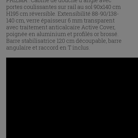
portes coulissantes sur rail au sol 90x140 cm
H195 cm réversible. Extensibilité 88-90/138-
140 cm, verre épaisseur 6 mm transparent
avec traitement anticalcaire Active Cover,
poignée en aluminium et profilés or brossé.
Barre stabilisatrice 120 cm découpable, barre
angulaire et raccord en T inclus.