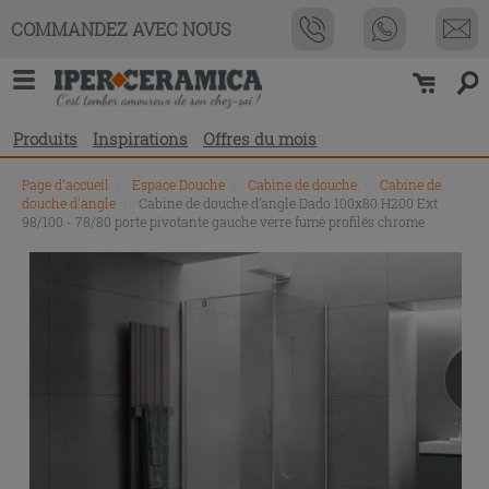
COMMANDEZ AVEC NOUS
Produits
Inspirations
Offres du mois
Page d'accueil
\
Espace Douche
\
Cabine de douche
\
Cabine de
douche d'angle
\
Cabine de douche d’angle Dado 100x80 H200 Ext
98/100 - 78/80 porte pivotante gauche verre fumé profilés chrome