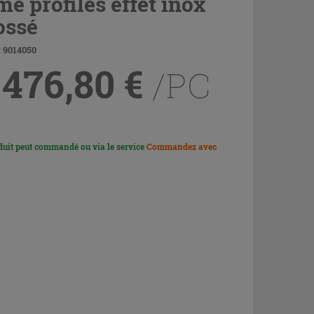
mé profilés effet inox
ossé
 9014050
 476,80
€
/PC
duit peut commandé ou via le service
Commandez avec