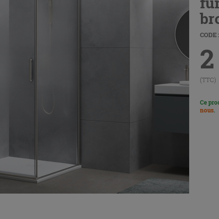
fu
br
CODE :
2
(TTC)
Ce pro
nous
.