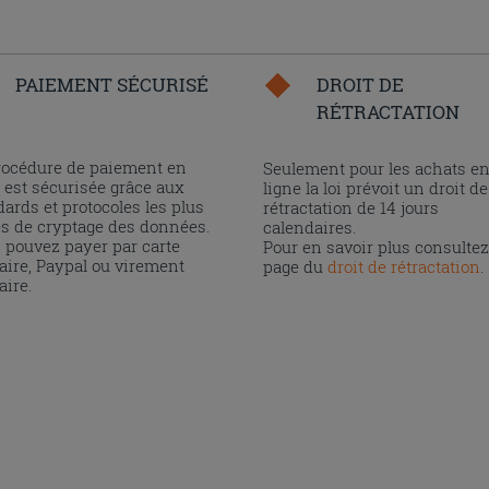
PAIEMENT SÉCURISÉ
DROIT DE
RÉTRACTATION
rocédure de paiement en
Seulement pour les achats e
 est sécurisée grâce aux
ligne la loi prévoit un droit de
ards et protocoles les plus
rétractation de 14 jours
és de cryptage des données.
calendaires.
 pouvez payer par carte
Pour en savoir plus consultez
aire, Paypal ou virement
page du
droit de rétractation
.
aire.