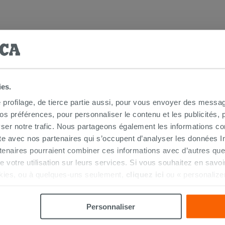
 douche d'angle
ies.
e profilage, de tierce partie aussi, pour vous envoyer des messag
 préférences, pour personnaliser le contenu et les publicités, p
ser notre trafic. Nous partageons également les informations c
ite avec nos partenaires qui s’occupent d’analyser les données Int
tenaires pourraient combiner ces informations avec d’autres que
r de votre utilisation sur leurs services. Si vous souhaitez en sav
kies, ou à quelques-uns seulement,
cliquez ici
ou « personalize
HETÉ CE PRODUIT ONT ÉGALEMENT A
la touche « Acceptez tout ». En cliquant sur la touche « X », vou
n des cookies techniques uniquement.
Personnaliser