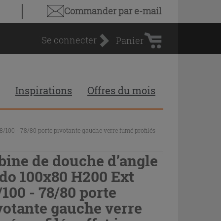
Panier
Commander par e-mail
d'achat
Se connecter
Panier
Inspirations
Offres du mois
/100 - 78/80 porte pivotante gauche verre fumé profilés
bine de douche d’angle
do 100x80 H200 Ext
/100 - 78/80 porte
votante gauche verre