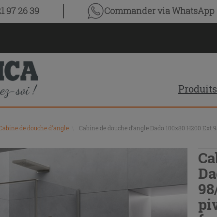
1 97 26 39
Commander via WhatsApp
Produits
Cabine de douche d'angle
\
Cabine de douche d’angle Dado 100x80 H200 Ext 98
Ca
Da
98
pi