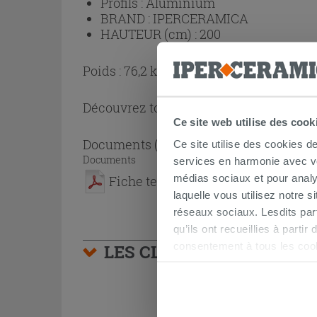
Profils :
Aluminium
BRAND :
IPERCERAMICA
HAUTEUR (cm) :
200
Poids : 76,2 kg
Découvrez toute la collection
Cabine de
Ce site web utilise des cook
Documents
( 1 - 1 sur 1 )
Ce site utilise des cookies d
Documents
services en harmonie avec vos
médias sociaux et pour analy
Fiche technique
laquelle vous utilisez notre s
réseaux sociaux. Lesdits par
qu’ils ont recueillies à parti
consentement à tous les coo
LES CLIENTS AYANT AC
être exprimé en cliquant sur 
naviguer après l'installatio