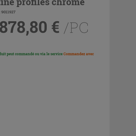
tiné profilés chrome
 9011927
 878,80
€
/PC
duit peut commandé ou via le service
Commandez avec