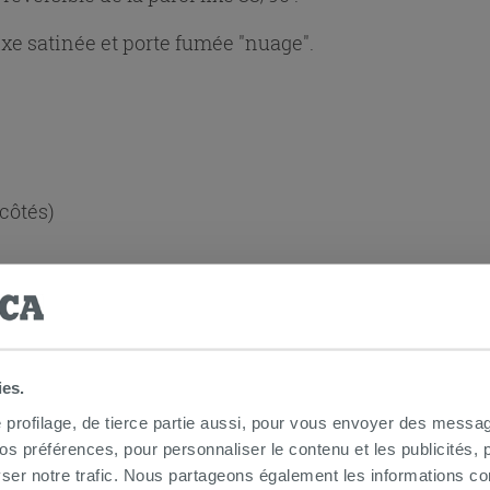
xe satinée et porte fumée "nuage".
 côtés)
lus facile :
Non
ies.
e profilage, de tierce partie aussi, pour vous envoyer des messag
 préférences, pour personnaliser le contenu et les publicités, p
ser notre trafic. Nous partageons également les informations c