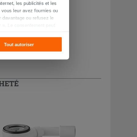
ernet, les publicités et les
 vous leur avez fournies ou
oir davantage ou refusez le
r ». Le consentement peut
s pourrez continuer à
Tout autoriser
CHETÉ