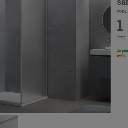
sa
CODE :
1
(TTC)
Ce pro
nous
.