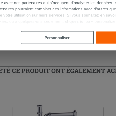
ite avec nos partenaires qui s’occupent d’analyser les données Int
tenaires pourraient combiner ces informations avec d’autres que
r de votre utilisation sur leurs services. Si vous souhaitez en sav
 douche d'angle
kies, ou à quelques-uns seulement,
cliquez ici
ou « personalize
la touche « Acceptez tout ». En cliquant sur la touche « X », vou
n des cookies techniques uniquement.
Personnaliser
HETÉ CE PRODUIT ONT ÉGALEMENT A