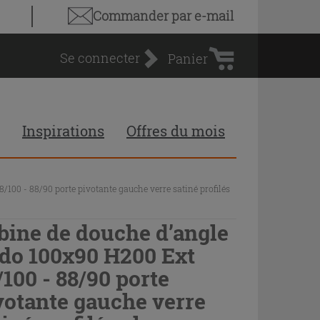
Panier
Commander par e-mail
d'achat
Se connecter
Panier
Inspirations
Offres du mois
100 - 88/90 porte pivotante gauche verre satiné profilés
bine de douche d’angle
do 100x90 H200 Ext
/100 - 88/90 porte
votante gauche verre