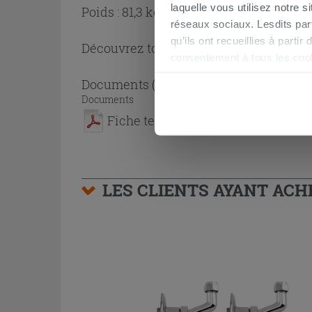
laquelle vous utilisez notre s
Poids : 81,3 kg
réseaux sociaux. Lesdits par
qu’ils ont recueillies à parti
Découvrez toute la collection
Cabine de
consentement à tous les coo
être exprimé en cliquant sur 
Documents
( 1 - 1 sur 1 )
naviguer après l'installatio
Documents
Fiche technique
LES CLIENTS AYANT AC