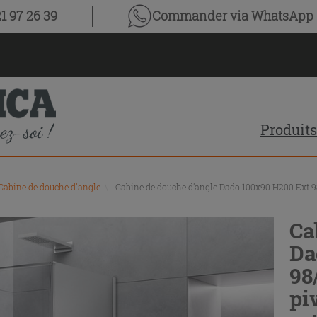
1 97 26 39
Commander via WhatsApp
Produits
Cabine de douche d'angle
\
Cabine de douche d’angle Dado 100x90 H200 Ext 98/
Ca
Da
98
pi