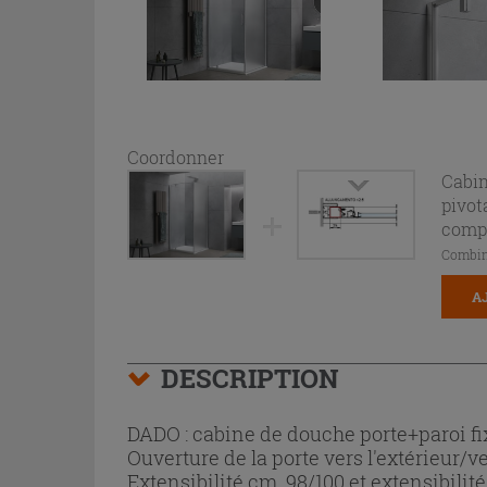
Coordonner
Cabin
pivot
comp
Combin
A
DESCRIPTION
DADO : cabine de douche porte+paroi f
Ouverture de la porte vers l'extérieur/ve
Extensibilité cm. 98/100 et extensibilité 