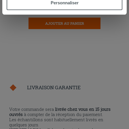
utilisation sur leurs services. Si vous souhaitez en savoir
Personnaliser
davantage ou refusez le consentement à tous les
14,90 €
/PC
cookies, ou à quelques-uns seulement,
cliquez ici
ou
« personalizer ». Le consentement peut être exprimé en
AJOUTER AU PANIER
cliquant sur la touche « Acceptez tout ». En cliquant sur
la touche « X », vous pourrez continuer à naviguer après
l'installation des cookies techniques uniquement.
LIVRAISON GARANTIE
Votre commande sera
livrée chez vous en 15 jours
ouvrés
à compter de la réception du paiement.
Les échantillons sont habituellement livrés en
quelques jours.