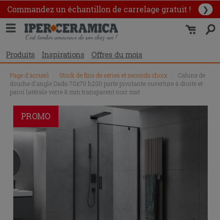
Commandez un échantillon
de carrelage gratuit !
❯
Produits
Inspirations
Offres du mois
Page d'accueil
\
Stock de fins de séries et seconds choix
\
Cabine de
douche d'angle Dado 70x70 h200 porte pivotante ouverture à droite et
paroi latérale verre 8 mm transparent noir mat
PROMO