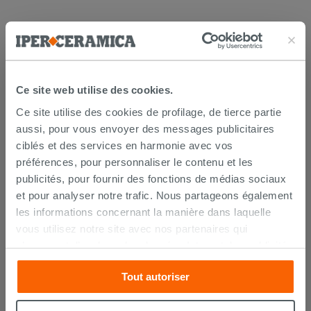
LES CLIENTS AYANT ACHETÉ CE
PRODUIT ONT ÉGALEMENT
ACHETÉ
Ce site web utilise des cookies.
Ce site utilise des cookies de profilage, de tierce partie
aussi, pour vous envoyer des messages publicitaires
ciblés et des services en harmonie avec vos
préférences, pour personnaliser le contenu et les
publicités, pour fournir des fonctions de médias sociaux
et pour analyser notre trafic. Nous partageons également
les informations concernant la manière dans laquelle
vous utilisez notre site avec nos partenaires qui
s’occupent d’analyser les données Internet, les publicités
et les réseaux sociaux. Lesdits partenaires pourraient
Tout autoriser
combiner ces informations avec d’autres que vous leur
Nettoyant anticalcaire Saninet 750
avez fournies ou qu’ils ont recueillies à partir de votre
ml