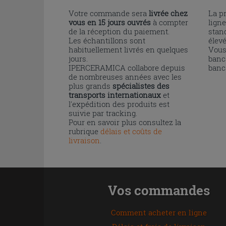
Votre commande sera
livrée chez
La p
vous en 15 jours ouvrés
à compter
ligne
de la réception du paiement.
stand
Les échantillons sont
élev
habituellement livrés en quelques
Vous
jours.
banc
IPERCERAMICA collabore depuis
banc
de nombreuses années avec les
plus grands
spécialistes des
transports internationaux
et
l'expédition des produits est
suivie par tracking.
Pour en savoir plus consultez la
rubrique
délais et coûts de
livraison
.
Vos commandes
Comment acheter en ligne