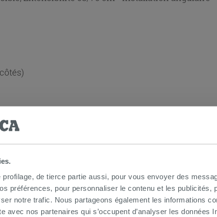
 côtés)
lus facile :
Non
ies.
e profilage, de tierce partie aussi, pour vous envoyer des messag
 préférences, pour personnaliser le contenu et les publicités, p
ser notre trafic. Nous partageons également les informations c
ite avec nos partenaires qui s’occupent d’analyser les données Int