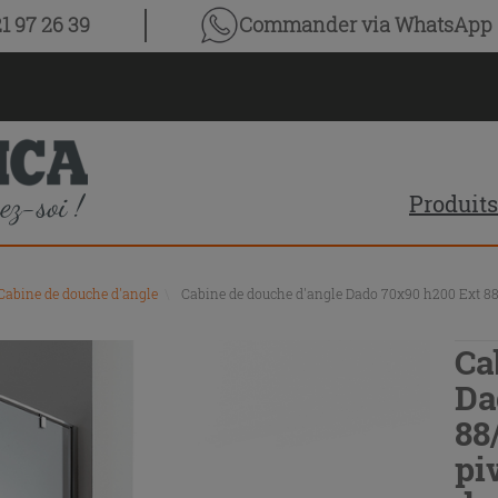
1 97 26 39
Commander via WhatsApp
Produits
Cabine de douche d'angle
\
Cabine de douche d'angle Dado 70x90 h200 Ext 88/9
Ca
Da
88
pi