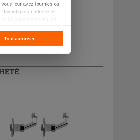
 vous leur avez fournies ou
oir davantage ou refusez le
r ». Le consentement peut
s pourrez continuer à
Tout autoriser
CHETÉ