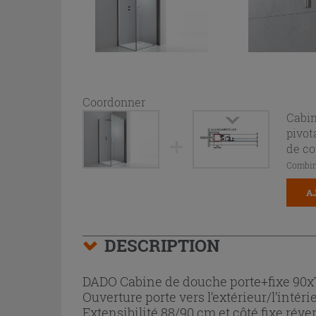
Coordonner
Cabin
pivot
de co
Combin
A
DESCRIPTION
DADO Cabine de douche porte+fixe 90x
Ouverture porte vers l’extérieur/l’intér
Extensibilité 88/90 cm et côté fixe réve