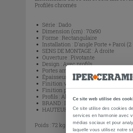
Profilés chromés
Série :
Dado
Dimension (cm) :
70x90
Forme :
Rectangulaire
Installation :
D'angle Porte + Paroi (2
SENS DE MONTAGE :
À droite
Ouverture :
Pivotante
Design :
Avec profils
Portes amovibles pour un nettoyage p
Épaisseur verre :
8 mm
Finition verre :
Trasparent
Finition profils :
Chrome
Profils :
Aluminium
Ce site web utilise des cook
BRAND :
IPERCERAMICA
Ce site utilise des cookies d
HAUTEUR (cm) :
200
services en harmonie avec vos
médias sociaux et pour analy
Poids : 72 kg
laquelle vous utilisez notre s