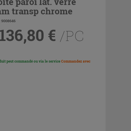
ite paroi lat. verre
m transp chrome
: 9008646
 136,80
€
/PC
duit peut commandé ou via le service
Commandez avec