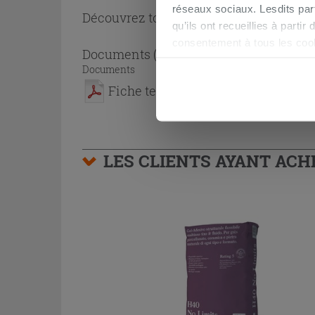
réseaux sociaux. Lesdits par
Découvrez toute la collection
Cabine de
qu’ils ont recueillies à parti
consentement à tous les coo
Documents
( 1 - 1 sur 1 )
être exprimé en cliquant sur 
Documents
naviguer après l'installatio
Fiche technique
LES CLIENTS AYANT AC