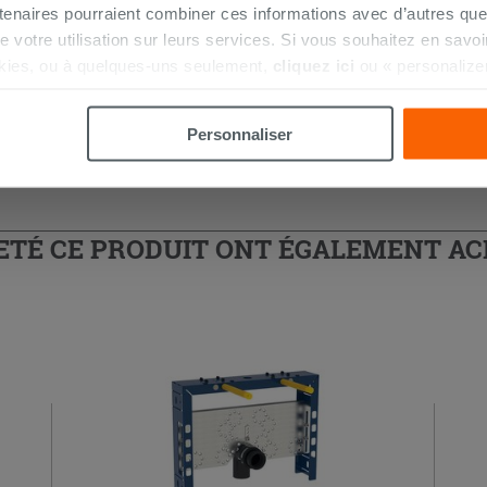
tenaires pourraient combiner ces informations avec d’autres que
 douche d'angle
r de votre utilisation sur leurs services. Si vous souhaitez en sav
kies, ou à quelques-uns seulement,
cliquez ici
ou « personalize
la touche « Acceptez tout ». En cliquant sur la touche « X », vou
n des cookies techniques uniquement.
Personnaliser
HETÉ CE PRODUIT ONT ÉGALEMENT A