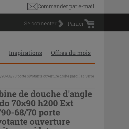
Panier
Commander par e-mail
d'achat
Se connecter
Panier
Inspirations
Offres du mois
0-68/70 porte pivotante ouverture droite paroi lat. verre
bine de douche d'angle
do 70x90 h200 Ext
/90-68/70 porte
votante ouverture