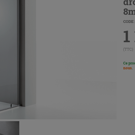
dro
8m
CODE 
1
(TTC)
Ce pro
nous
.