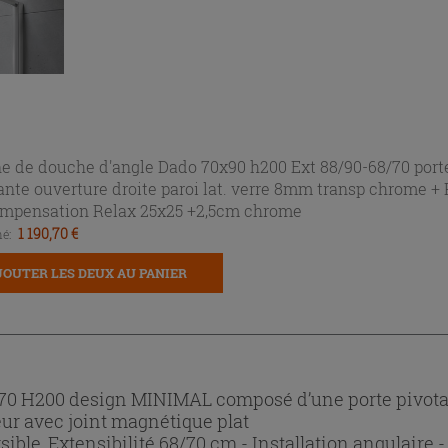
e de douche d'angle Dado 70x90 h200 Ext 88/90-68/70 port
ante ouverture droite paroi lat. verre 8mm transp chrome +
mpensation Relax 25x25 +2,5cm chrome
1 190,70 €
é:
JOUTER LES DEUX AU PANIER
70 H200 design MINIMAL composé d’une porte pivota
ieur avec joint magnétique plat
rsible, Extensibilité 68/70 cm - Installation angulair