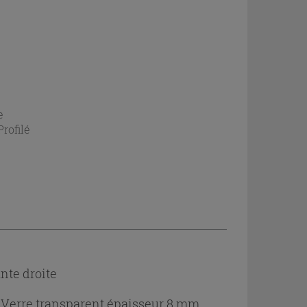
e
Profilé
nte droite
e - Verre transparent épaisseur 8 mm