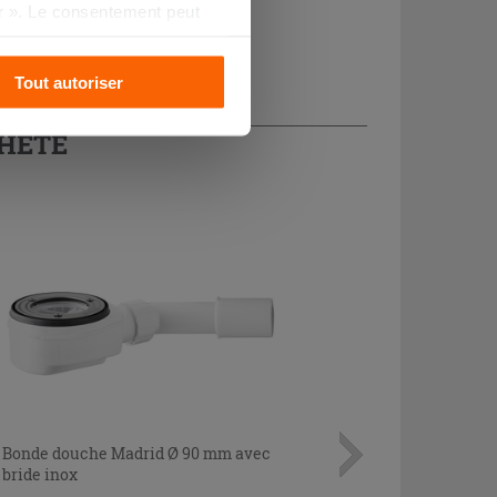
r ». Le consentement peut
s pourrez continuer à
Tout autoriser
CHETÉ
Bonde douche Madrid Ø 90 mm avec
bride inox