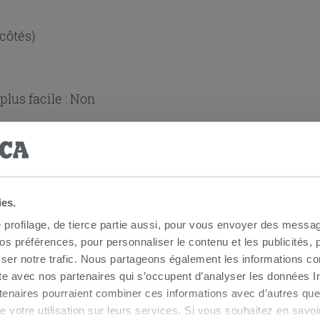
 côtés)
lus facile :
Non
ies.
e profilage, de tierce partie aussi, pour vous envoyer des messag
 préférences, pour personnaliser le contenu et les publicités, p
ser notre trafic. Nous partageons également les informations c
 douche d'angle
ite avec nos partenaires qui s’occupent d’analyser les données Int
tenaires pourraient combiner ces informations avec d’autres que
r de votre utilisation sur leurs services. Si vous souhaitez en sav