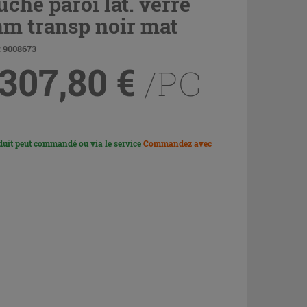
uche paroi lat. verre
m transp noir mat
: 9008673
 307,80
€
/PC
duit peut commandé ou via le service
Commandez avec