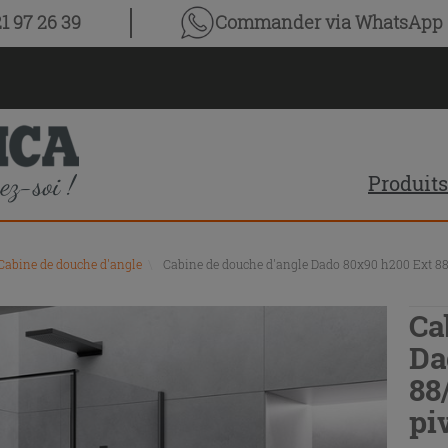
1 97 26 39
Commander via WhatsApp
Produits
Cabine de douche d'angle
\
Cabine de douche d'angle Dado 80x90 h200 Ext 88/
Ca
Da
88
pi