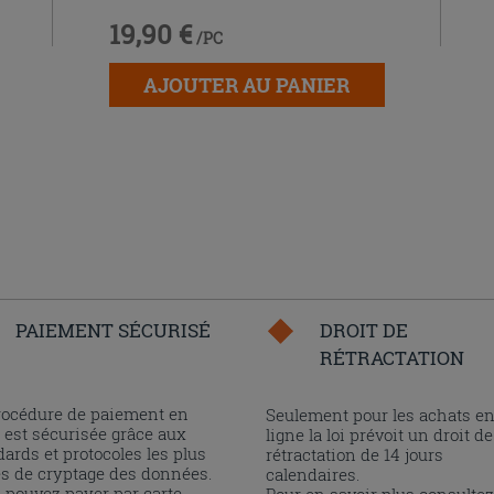
19,90 €
/PC
AJOUTER AU PANIER
PAIEMENT SÉCURISÉ
DROIT DE
RÉTRACTATION
rocédure de paiement en
Seulement pour les achats e
 est sécurisée grâce aux
ligne la loi prévoit un droit de
ards et protocoles les plus
rétractation de 14 jours
és de cryptage des données.
calendaires.
 pouvez payer par carte