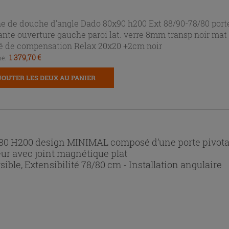
e de douche d'angle Dado 80x90 h200 Ext 88/90-78/80 port
ante ouverture gauche paroi lat. verre 8mm transp noir mat
lé de compensation Relax 20x20 +2cm noir
1 379,70 €
é:
JOUTER LES DEUX AU PANIER
x80 H200 design MINIMAL composé d’une porte pivot
ieur avec joint magnétique plat
sible, Extensibilité 78/80 cm - Installation angulaire