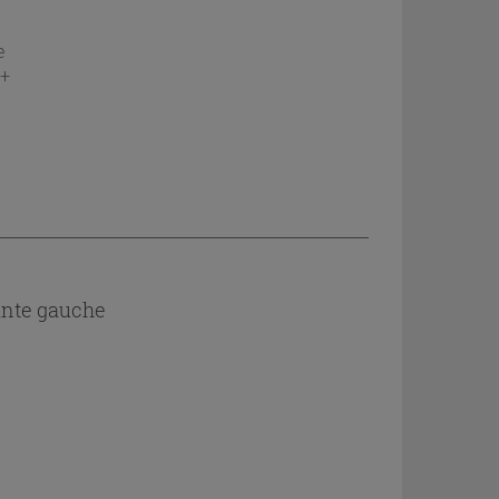
e
 +
ante gauche