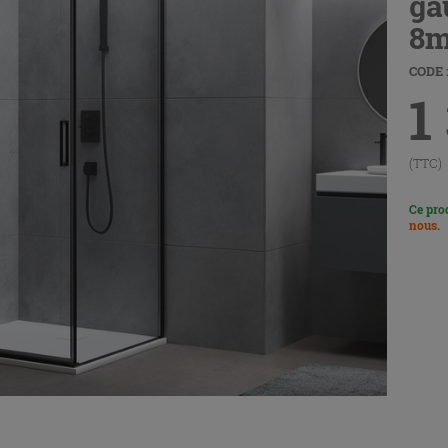
ga
8m
CODE 
1
(TTC)
Ce pro
nous
.