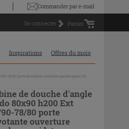
Panier
Commander par e-mail
d'achat
Se connecter
Panier
Inspirations
Offres du mois
90-78/80 porte pivotante ouverture gauche paroi lat.
bine de douche d'angle
do 80x90 h200 Ext
/90-78/80 porte
votante ouverture