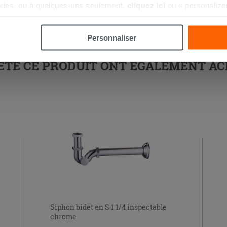
kies, ou à quelques-uns seulement,
cliquez ici
ou « personalize
la touche « Acceptez tout ». En cliquant sur la touche « X », vou
n des cookies techniques uniquement.
Personnaliser
HETÉ CE PRODUIT ONT ÉGALEMENT A
Siphon bidet en S 1'1/4 inspectable
chrome