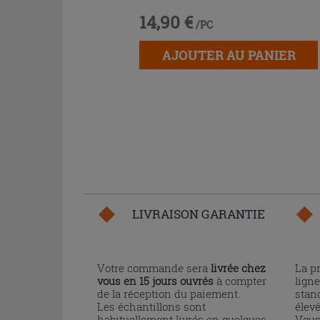
14,90 €
/PC
AJOUTER AU PANIER
LIVRAISON GARANTIE
Votre commande sera
livrée chez
La p
vous en 15 jours ouvrés
à compter
ligne
de la réception du paiement.
stand
Les échantillons sont
élev
habituellement livrés en quelques
Vous