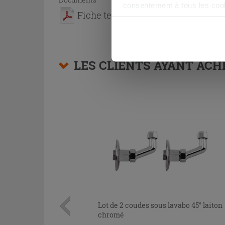
consentement à tous les coo
Fiche technique
être exprimé en cliquant sur 
naviguer après l'installatio
LES CLIENTS AYANT AC
Lot de 2 coudes sous lavabo 45° laiton
chromé