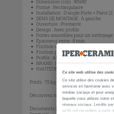
Dimension (cm) :
80x90
Forme :
Rectangulaire
Installation :
D'angle Porte + Paroi (2
SENS DE MONTAGE :
À gauche
Ouverture :
Pivotante
Design :
Avec profils
Portes amovibles pour un nettoyage p
Épaisseur verre :
8 mm
Finition verre :
Trasparent
Finition profils :
Noir
Profils :
Aluminium
BRAND :
IPERCERAMICA
HAUTEUR (cm) :
200
Ce site web utilise des cook
Ce site utilise des cookies d
Poids : 75 kg
services en harmonie avec vos
médias sociaux et pour analy
Découvrez toute la collection
Cabine de
laquelle vous utilisez notre s
réseaux sociaux. Lesdits par
Documents
( 1 - 1 sur 1 )
qu’ils ont recueillies à parti
Documents