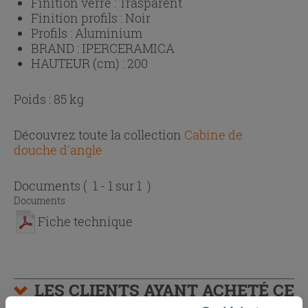
Finition verre :
Trasparent
Finition profils :
Noir
Profils :
Aluminium
BRAND :
IPERCERAMICA
HAUTEUR (cm) :
200
Poids : 85 kg
Découvrez toute la collection
Cabine de
douche d'angle
Documents
( 1 - 1 sur 1 )
Documents
Fiche technique
LES CLIENTS AYANT ACHETÉ CE