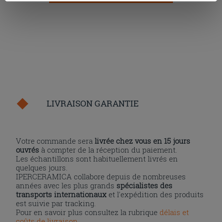
cookies, ou à quelques-uns seulement,
cliquez ici
ou
« personalizer ». Le consentement peut être exprimé en
cliquant sur la touche « Acceptez tout ». En cliquant sur
la touche « X », vous pourrez continuer à naviguer après
l'installation des cookies techniques uniquement.
LIVRAISON GARANTIE
Votre commande sera
livrée chez vous en 15 jours
ouvrés
à compter de la réception du paiement.
Les échantillons sont habituellement livrés en
quelques jours.
IPERCERAMICA collabore depuis de nombreuses
années avec les plus grands
spécialistes des
transports internationaux
et l'expédition des produits
est suivie par tracking.
Pour en savoir plus consultez la rubrique
délais et
coûts de livraison
.