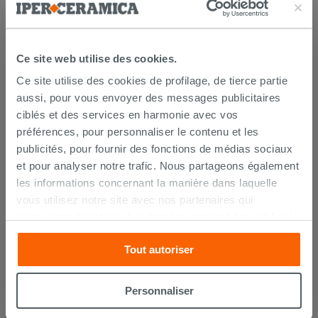
PRODUIT ONT ÉGALEMENT
ACHETÉ
Ce site web utilise des cookies.
Ce site utilise des cookies de profilage, de tierce partie
aussi, pour vous envoyer des messages publicitaires
ciblés et des services en harmonie avec vos
préférences, pour personnaliser le contenu et les
publicités, pour fournir des fonctions de médias sociaux
et pour analyser notre trafic. Nous partageons également
les informations concernant la manière dans laquelle
vous utilisez notre site avec nos partenaires qui
s’occupent d’analyser les données Internet, les publicités
Nettoyant anticalcaire Saninet 750
et les réseaux sociaux. Lesdits partenaires pourraient
ml
Tout autoriser
combiner ces informations avec d’autres que vous leur
avez fournies ou qu’ils ont recueillies à partir de votre
14,90 €
/PC
utilisation sur leurs services. Si vous souhaitez en savoir
Personnaliser
davantage ou refusez le consentement à tous les
AJOUTER AU PANIER