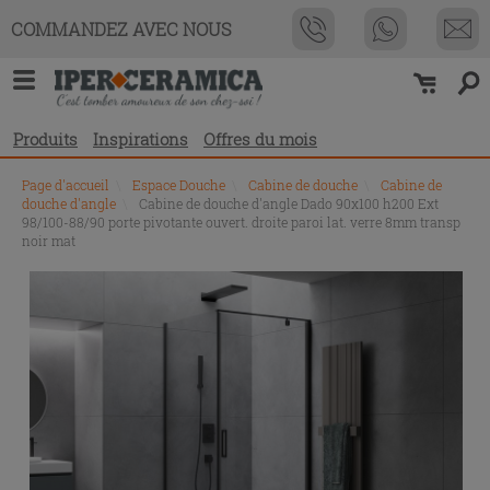
COMMANDEZ AVEC NOUS
Produits
Inspirations
Offres du mois
Page d'accueil
\
Espace Douche
\
Cabine de douche
\
Cabine de
douche d'angle
\
Cabine de douche d'angle Dado 90x100 h200 Ext
98/100-88/90 porte pivotante ouvert. droite paroi lat. verre 8mm transp
noir mat