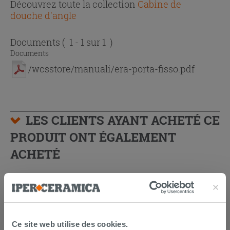
Découvrez toute la collection
Cabine de
douche d'angle
Documents
( 1 - 1 sur 1 )
Documents
/wcsstore/manuali/era-porta-fisso.pdf
LES CLIENTS AYANT ACHETÉ CE
PRODUIT ONT ÉGALEMENT
ACHETÉ
Ce site web utilise des cookies.