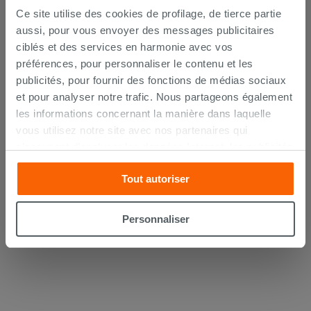
Ce site utilise des cookies de profilage, de tierce partie
aussi, pour vous envoyer des messages publicitaires
ciblés et des services en harmonie avec vos
préférences, pour personnaliser le contenu et les
publicités, pour fournir des fonctions de médias sociaux
Bonde douche Madrid Ø 90 mm avec
et pour analyser notre trafic. Nous partageons également
bride inox
les informations concernant la manière dans laquelle
vous utilisez notre site avec nos partenaires qui
31,90 €
/PC
s’occupent d’analyser les données Internet, les publicités
et les réseaux sociaux. Lesdits partenaires pourraient
AJOUTER AU PANIER
Tout autoriser
combiner ces informations avec d’autres que vous leur
avez fournies ou qu’ils ont recueillies à partir de votre
utilisation sur leurs services. Si vous souhaitez en savoir
Personnaliser
davantage ou refusez le consentement à tous les
cookies, ou à quelques-uns seulement,
cliquez ici
ou
« personalizer ». Le consentement peut être exprimé en
cliquant sur la touche « Acceptez tout ». En cliquant sur
la touche « X », vous pourrez continuer à naviguer après