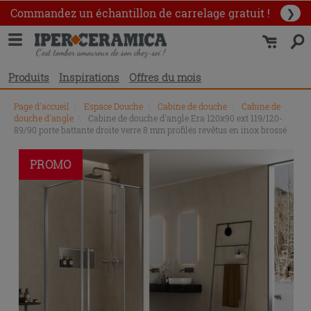
Commandez un échantillon
de carrelage gratuit !
❯
Produits
Inspirations
Offres du mois
Page d'accueil
\
Espace Douche
\
Cabine de douche
\
Cabine de
douche d'angle
\
Cabine de douche d'angle Era 120x90 ext 119/120-
89/90 porte battante droite verre 8 mm profilés revêtus en inox brossé
PROMO