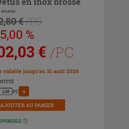
vêtus en inox brossé
: 9024958
2,80 €
/PC
45,00 %
02,03
€
/PC
e valable jusqu’au 31 août 2026
NTITÉ
+
PC
AJOUTER AU PANIER
SPONIBLE