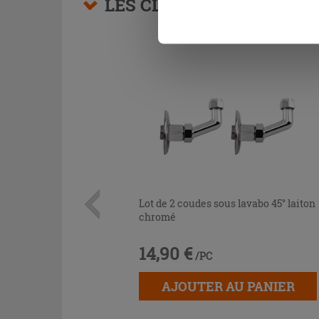
LES CLIENTS AYANT AC
Lot de 2 coudes sous lavabo 45° laiton
chromé
14,90 €
/PC
AJOUTER AU PANIER