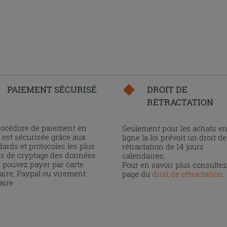
PAIEMENT SÉCURISÉ
DROIT DE
RÉTRACTATION
rocédure de paiement en
Seulement pour les achats e
 est sécurisée grâce aux
ligne la loi prévoit un droit de
ards et protocoles les plus
rétractation de 14 jours
és de cryptage des données.
calendaires.
 pouvez payer par carte
Pour en savoir plus consultez
aire, Paypal ou virement
page du
droit de rétractation
.
aire.