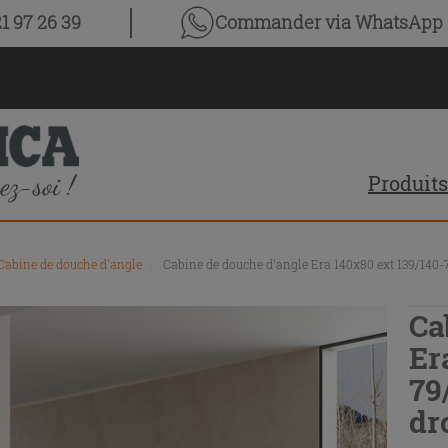
1 97 26 39
Commander via WhatsApp
Produits
Cabine de douche d'angle
\
Cabine de douche d'angle Era 140x80 ext 139/140-7
Ca
Er
79
dr