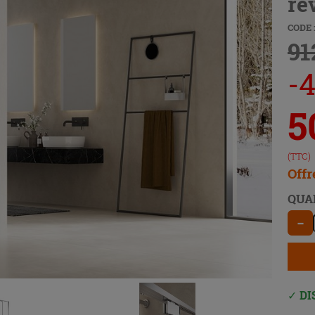
re
CODE 
91
-
5
(TTC)
Offr
QUA
−
DI