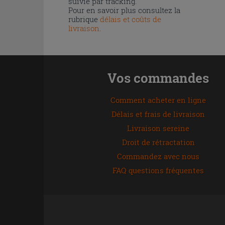
suivie par tracking.
Pour en savoir plus consultez la
rubrique
délais et coûts de
livraison
.
Vos commandes
Comment acheter en ligne
Délais et frais de livraison
Livraison sereine
Droit de rétractation
Commandez avec nous
FAQ questions fréquentes