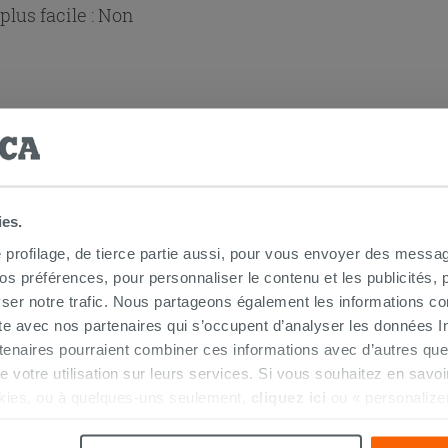
lus facile :
Non
ies.
 douche d'angle
e profilage, de tierce partie aussi, pour vous envoyer des messag
 préférences, pour personnaliser le contenu et les publicités, p
ser notre trafic. Nous partageons également les informations c
ite avec nos partenaires qui s’occupent d’analyser les données Int
tenaires pourraient combiner ces informations avec d’autres que
.pdf
r de votre utilisation sur leurs services. Si vous souhaitez en sav
kies, ou à quelques-uns seulement,
cliquez ici
ou « personalize
la touche « Acceptez tout ». En cliquant sur la touche « X », vou
n des cookies techniques uniquement.