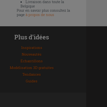
Livraison dans toute la
Belgique
Pour en savoir plus consultez la
page
à propos de nous
Plus d’idées
Inspirations
Nouveautés
Échantillons
Modélisation 3D gratuites
Tendances
Guides