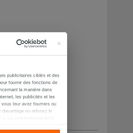
es publicitaires ciblés et des
our fournir des fonctions de
oncernant la manière dans
ernet, les publicités et les
 vous leur avez fournies ou
oir davantage ou refusez le
r ». Le consentement peut
s pourrez continuer à