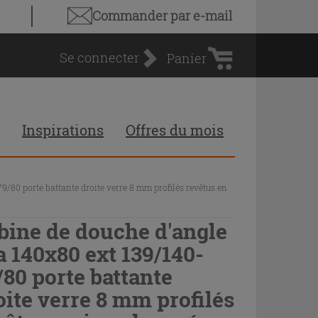
Panier
Commander par e-mail
d'achat
Se connecter
Panier
Inspirations
Offres du mois
9/80 porte battante droite verre 8 mm profilés revêtus en
bine de douche d'angle
a 140x80 ext 139/140-
/80 porte battante
oite verre 8 mm profilés