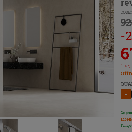
re
CODE 
92
-2
6
(TTC)
Offr
QUA
−
Ce pro
shopfr
Tempor