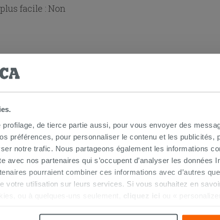
lus facile :
Non
ies.
 douche d'angle
e profilage, de tierce partie aussi, pour vous envoyer des messag
 préférences, pour personnaliser le contenu et les publicités, p
ser notre trafic. Nous partageons également les informations c
ite avec nos partenaires qui s’occupent d’analyser les données Int
tenaires pourraient combiner ces informations avec d’autres que
.pdf
r de votre utilisation sur leurs services. Si vous souhaitez en sav
kies, ou à quelques-uns seulement,
cliquez ici
ou « personalize
la touche « Acceptez tout ». En cliquant sur la touche « X », vou
n des cookies techniques uniquement.