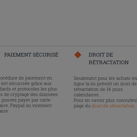
PAIEMENT SÉCURISÉ
DROIT DE
RÉTRACTATION
rocédure de paiement en
Seulement pour les achats e
 est sécurisée grâce aux
ligne la loi prévoit un droit de
ards et protocoles les plus
rétractation de 14 jours
és de cryptage des données.
calendaires.
 pouvez payer par carte
Pour en savoir plus consultez
aire, Paypal ou virement
page du
droit de rétractation
.
aire.