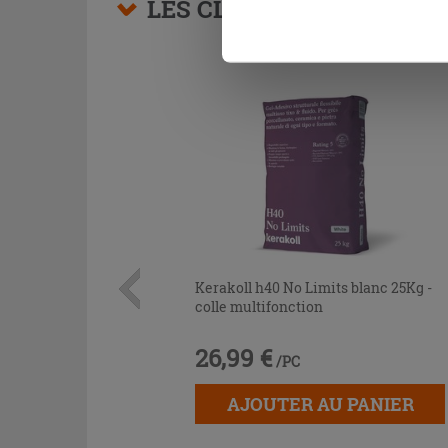
LES CLIENTS AYANT AC
Kerakoll h40 No Limits blanc 25Kg -
colle multifonction
26,99 €
/PC
AJOUTER AU PANIER