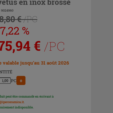
vêtus en inox brossé
: 9024960
8,80 €
/PC
7,22 %
75,94
€
/PC
e valable jusqu’au 31 août 2026
NTITÉ
+
PC
duit peut être commandé en écrivant à
@iperceramica.it
.
airement indisponible.