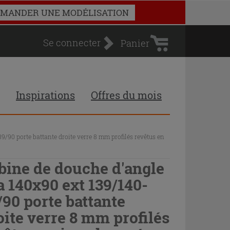
Panier
MANDER UNE MODÉLISATION
d'achat
Se connecter
Panier
Inspirations
Offres du mois
9/90 porte battante droite verre 8 mm profilés revêtus en
bine de douche d'angle
a 140x90 ext 139/140-
/90 porte battante
oite verre 8 mm profilés