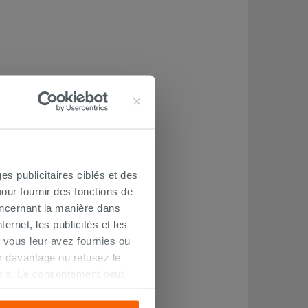
es publicitaires ciblés et des
our fournir des fonctions de
oncernant la manière dans
ernet, les publicités et les
 vous leur avez fournies ou
oir davantage ou refusez le
r ». Le consentement peut
s pourrez continuer à