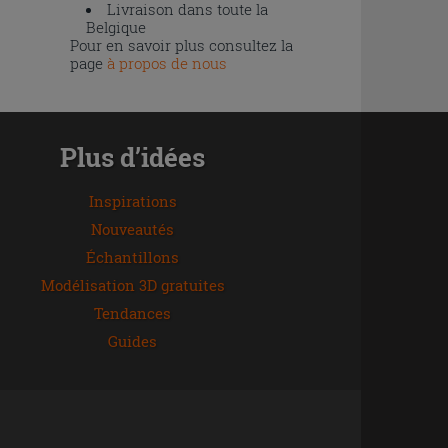
Livraison dans toute la
Belgique
Pour en savoir plus consultez la
page
à propos de nous
Plus d’idées
Inspirations
Nouveautés
Échantillons
Modélisation 3D gratuites
Tendances
Guides