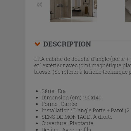
DESCRIPTION
ERA cabine de douche d'angle (porte + p
et l'extérieur avec joint magnétique pl
brossé. (Se référer à la fiche technique p
Série :
Era
Dimension (cm) :
90x140
Forme :
Carrée
Installation :
D'angle Porte + Paroi (2
SENS DE MONTAGE :
À droite
Ouverture :
Pivotante
Design :
Avec profils