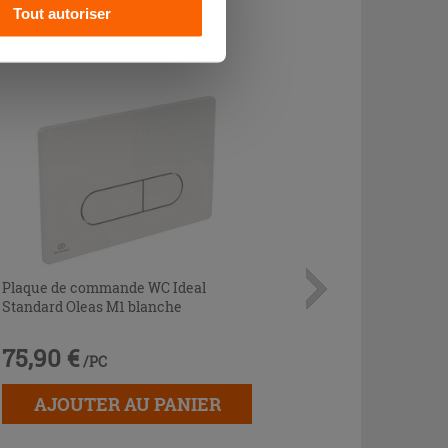
CHETÉ
Tout autoriser
Plaque de commande WC Ideal
Standard Oleas M1 blanche
75,90 €
/PC
AJOUTER AU PANIER