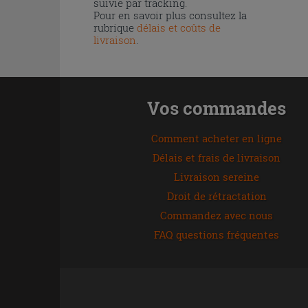
suivie par tracking.
Pour en savoir plus consultez la
rubrique
délais et coûts de
livraison
.
Vos commandes
Comment acheter en ligne
Délais et frais de livraison
Livraison sereine
Droit de rétractation
Commandez avec nous
FAQ questions fréquentes