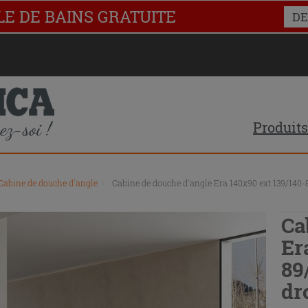
LE DE BAINS GRATUITE
DE
Produits
Cabine de douche d'angle
\
Cabine de douche d'angle Era 140x90 ext 139/140-8
Ca
Er
89
dr