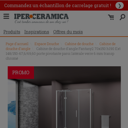
Commandez un échantillon
de carrelage gratuit !
❯
Produits
Inspirations
Offres du mois
Page d'accueil
\
Espace Douche
\
Cabine de douche
\
Cabine de
douche d'angle
\
Cabine de douche d'angle Fantasy2 70x150 h190 Ext
148/150-67,6/69,60 porte pivotante paroi latérale verre 6 mm transp
chromé
PROMO