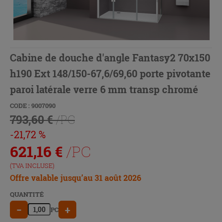
Cabine de douche d'angle Fantasy2 70x150
h190 Ext 148/150-67,6/69,60 porte pivotante
paroi latérale verre 6 mm transp chromé
CODE : 9007090
793,60 €
/PC
-21,72 %
621,16
€
/PC
(TVA INCLUSE)
Offre valable jusqu’au 31 août 2026
QUANTITÉ
−
+
PC